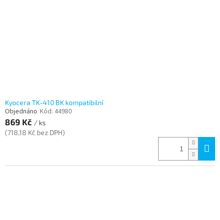
r
u
o
k
d
t
u
ů
k
t
ů
Kyocera TK-410 BK kompatibilní
Objednáno
Kód:
44980
869 Kč
/ ks
(718,18 Kč bez DPH)