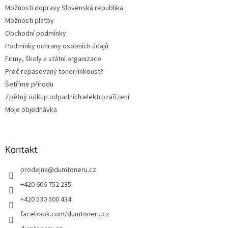
i
Možnosti dopravy Slovenská republika
s
Možnosti platby
u
Obchodní podmínky
Podmínky ochrany osobních údajů
Firmy, školy a státní organizace
Proč repasovaný toner/inkoust?
Šetříme přírodu
Zpětný odkup odpadních elektrozařízení
Moje objednávka
Kontakt
prodejna
@
dumtoneru.cz
+420 606 752 235
+420 530 500 434
facebook.com/dumtoneru.cz