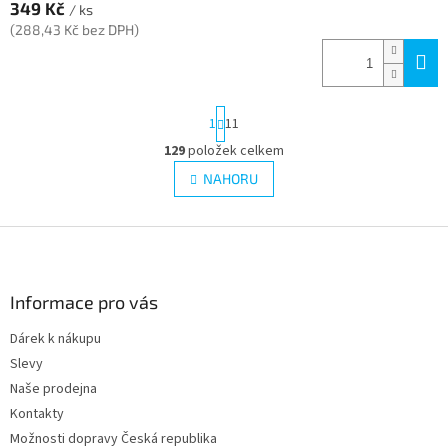
349 Kč
/ ks
(288,43 Kč bez DPH)
S
1
11
t
r
129
položek celkem
O
á
v
NAHORU
n
l
k
á
o
v
Z
d
á
a
á
n
c
p
í
í
a
Informace pro vás
p
t
r
Dárek k nákupu
í
v
Slevy
k
y
Naše prodejna
v
Kontakty
ý
Možnosti dopravy Česká republika
p