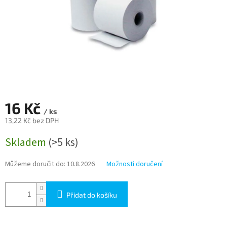
16 Kč
/ ks
13,22 Kč bez DPH
Měrná
Skladem
(>5 ks)
cena:
Můžeme doručit do:
10.8.2026
Možnosti doručení
Přidat do košíku