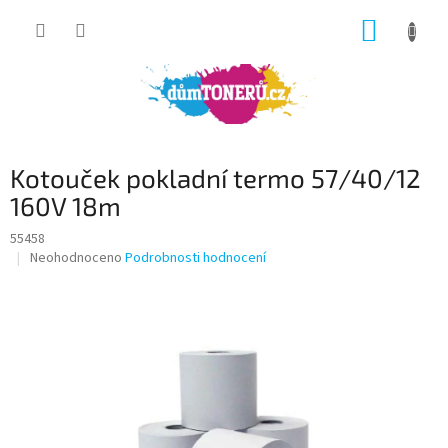
Přejít
NÁKUP
na
obsah
KOŠÍK
Kotouček pokladní termo 57/40/12
160V 18m
55458
Průměrné
Neohodnoceno
Podrobnosti hodnocení
hodnocení
produktu
je
0,0
z
5
hvězdiček.