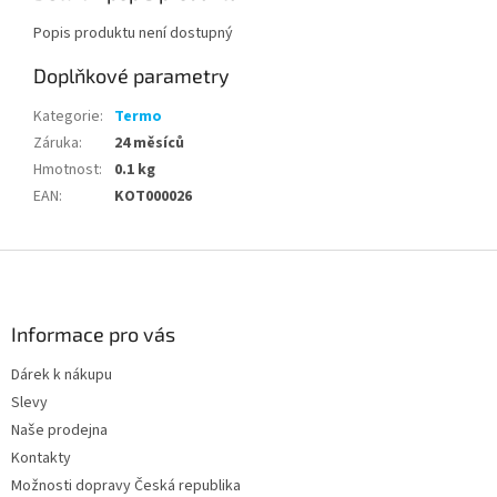
Popis produktu není dostupný
Doplňkové parametry
Kategorie
:
Termo
Záruka
:
24 měsíců
Hmotnost
:
0.1 kg
EAN
:
KOT000026
Z
á
p
a
Informace pro vás
t
Dárek k nákupu
í
Slevy
Naše prodejna
Kontakty
Možnosti dopravy Česká republika