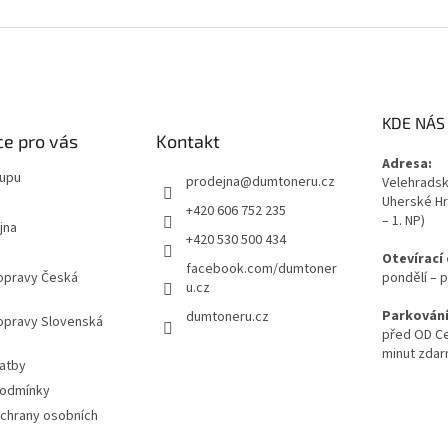
KDE NÁS
e pro vás
Kontakt
Adresa:
kupu
prodejna
@
dumtoneru.cz
Velehradská
Uherské Hr
+420 606 752 235
– 1. NP)
jna
+420 530 500 434
Otevírací
facebook.com/dumtoner
opravy Česká
pondělí – p
u.cz
Parkování
dumtoneru.cz
opravy Slovenská
před OD Ce
minut zda
latby
podmínky
chrany osobních