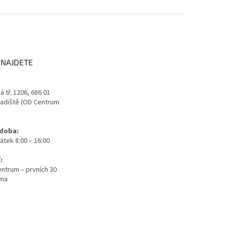
 NAJDETE
 tř. 1206, 686 01
adiště (OD Centrum
 doba:
átek 8:00 – 16:00
:
ntrum – prvních 30
rma