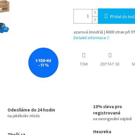
Přidat do koš
azurová (modrá) | 6000 stran při 5%
Detailní informace
1 720 Kč
TISK
ZEPTAT SE
S
–11 %
10% sleva pro
Odesíláme do 24 hodin
registrované
na jakékoliv místo
na neoriginální náplně
Heureka
Zboží.cz