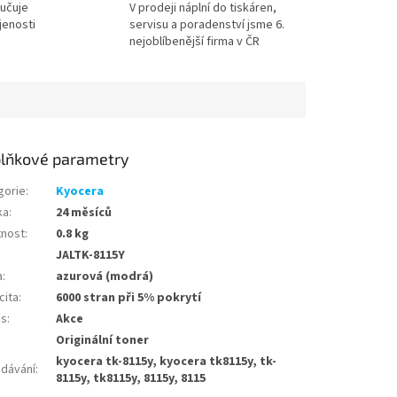
učuje
V prodeji náplní do tiskáren,
jenosti
servisu a poradenství jsme 6.
nejoblíbenější firma v ČR
lňkové parametry
gorie
:
Kyocera
ka
:
24 měsíců
nost
:
0.8 kg
JALTK-8115Y
a
:
azurová (modrá)
cita
:
6000 stran při 5% pokrytí
us
:
Akce
Originální toner
kyocera tk-8115y, kyocera tk8115y, tk-
edávání
:
8115y, tk8115y, 8115y, 8115