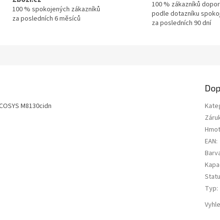
100 % zákazníků dopor
100 % spokojených zákazníků
podle dotazníku spoko
za posledních 6 měsíců
za posledních 90 dní
Dop
ECOSYS M8130cidn
Kate
Záru
Hmot
EAN
:
Barv
Kapa
Stat
Typ
:
Vyhl