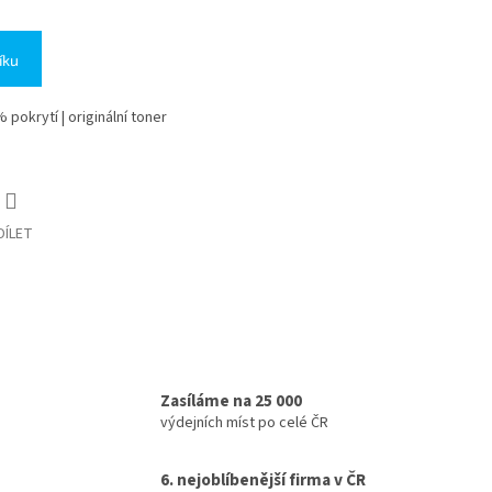
íku
 pokrytí | originální toner
DÍLET
Zasíláme na 25 000
výdejních míst po celé ČR
6. nejoblíbenější firma v ČR