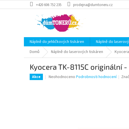
Přejít
+420 606 752 235
prodejna@dumtoneru.cz
na
obsah
Náplně do jehličkových tiskáren
Náplně do laserový
Domů
Náplně do laserových tiskáren
Kyocera
Kyocera TK-8115C originální -
Průměrné
Neohodnoceno
Podrobnosti hodnocení
Zna
Akce
hodnocení
produktu
je
0,0
z
5
hvězdiček.