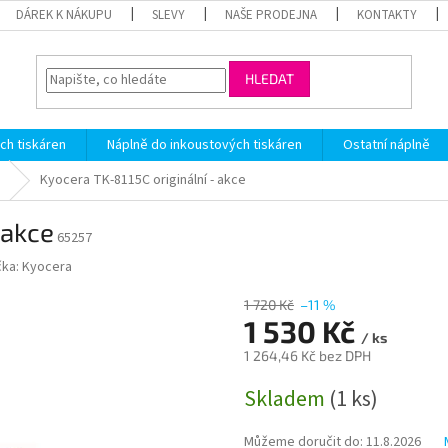
DÁREK K NÁKUPU
SLEVY
NAŠE PRODEJNA
KONTAKTY
HLEDAT
ch tiskáren
Náplně do inkoustových tiskáren
Ostatní náplně
Kyocera TK-8115C originální - akce
 akce
65257
čka:
Kyocera
1 720 Kč
–11 %
1 530 Kč
/ ks
1 264,46 Kč bez DPH
Měrná
Skladem
(1 ks)
cena:
Můžeme doručit do:
11.8.2026