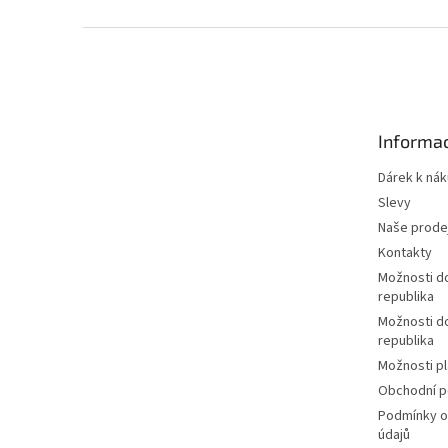
Z
á
p
a
t
Informac
í
Dárek k ná
Slevy
Naše prode
Kontakty
Možnosti d
republika
Možnosti d
republika
Možnosti p
Obchodní 
Podmínky o
údajů