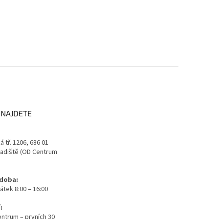
 NAJDETE
 tř. 1206, 686 01
adiště (OD Centrum
 doba:
átek 8:00 – 16:00
:
ntrum – prvních 30