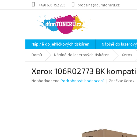
Přejít
+420 606 752 235
prodejna@dumtoneru.cz
na
obsah
Náplně do jehličkových tiskáren
Náplně do laserový
Domů
Náplně do laserových tiskáren
Xerox
Xerox 106R02773 BK kompatib
Průměrné
Neohodnoceno
Podrobnosti hodnocení
Značka:
Xerox
hodnocení
produktu
je
0,0
z
5
hvězdiček.