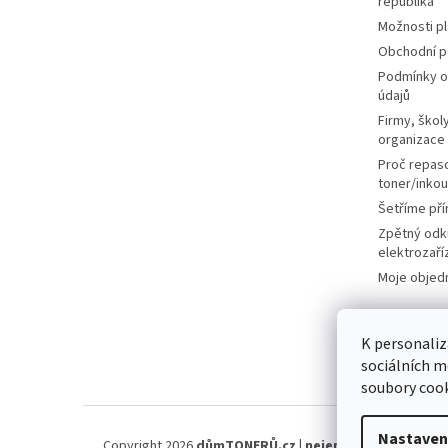
republika
Možnosti p
Obchodní 
Podmínky o
údajů
Firmy, školy
organizace
Proč repas
toner/inkou
Šetříme pří
Zpětný odk
elektrozaří
Moje objed
K personaliz
sociálních m
soubory cook
Nastaven
Copyright 2026
důmTONERŮ.cz | nejen náplně, tonery, 