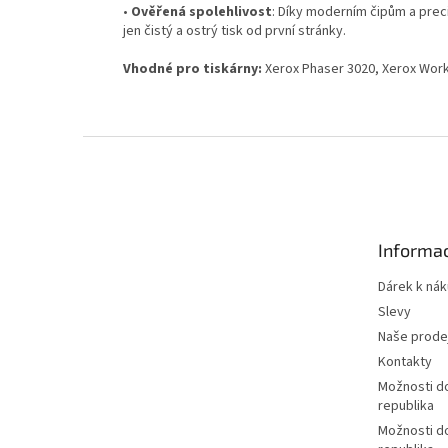
•
Ověřená spolehlivost
: Díky moderním čipům a prec
jen čistý a ostrý tisk od první stránky.
Vhodné pro tiskárny:
Xerox Phaser 3020, Xerox Wor
Z
á
p
a
t
Informac
í
Dárek k ná
Slevy
Naše prode
Kontakty
Možnosti d
republika
Možnosti d