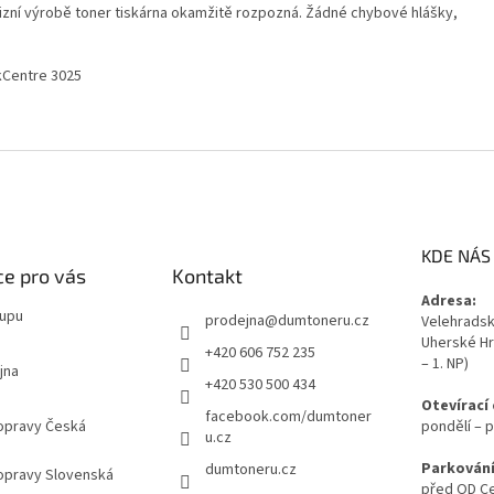
izní výrobě toner tiskárna okamžitě rozpozná. Žádné chybové hlášky,
kCentre 3025
KDE NÁS
e pro vás
Kontakt
Adresa:
kupu
prodejna
@
dumtoneru.cz
Velehradská
Uherské Hr
+420 606 752 235
– 1. NP)
jna
+420 530 500 434
Otevírací
facebook.com/dumtoner
opravy Česká
pondělí – p
u.cz
Parkování
dumtoneru.cz
opravy Slovenská
před OD Ce