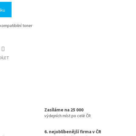
íku
 kompatibilní toner
DÍLET
Zasíláme na 25 000
výdejních míst po celé ČR
6. nejoblíbenější firma v ČR