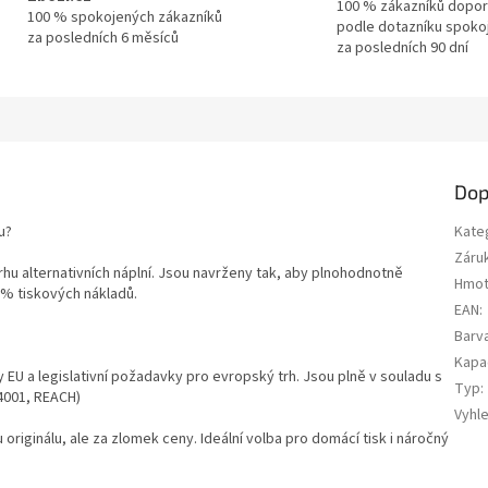
100 % zákazníků dopor
100 % spokojených zákazníků
podle dotazníku spoko
za posledních 6 měsíců
za posledních 90 dní
Dop
u?
Kate
Záru
trhu alternativních náplní. Jsou navrženy tak, aby plnohodnotně
Hmot
0 % tiskových nákladů.
EAN
:
Barv
Kapa
y EU a legislativní požadavky pro evropský trh. Jsou plně v souladu s
Typ
:
14001, REACH)
Vyhl
u originálu, ale za zlomek ceny. Ideální volba pro domácí tisk i náročný