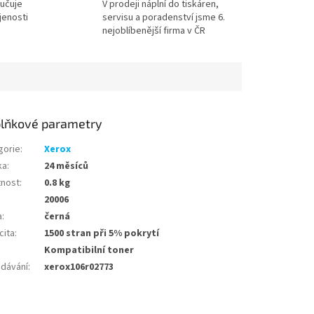
učuje
V prodeji náplní do tiskáren,
jenosti
servisu a poradenství jsme 6.
nejoblíbenější firma v ČR
lňkové parametry
gorie
:
Xerox
ka
:
24 měsíců
nost
:
0.8 kg
20006
a
:
černá
cita
:
1500 stran při 5% pokrytí
Kompatibilní toner
edávání
:
xerox106r02773