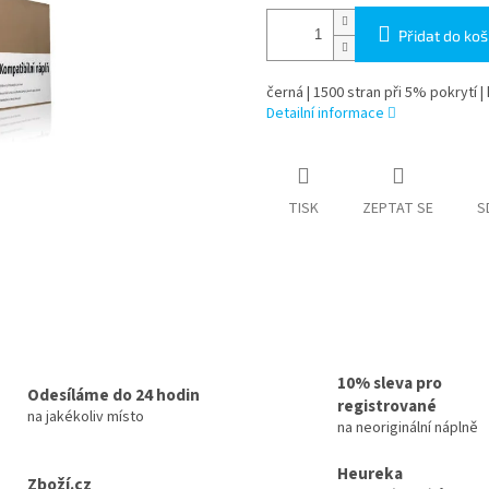
Přidat do koš
černá | 1500 stran při 5% pokrytí |
Detailní informace
TISK
ZEPTAT SE
S
10% sleva pro
Odesíláme do 24 hodin
registrované
na jakékoliv místo
na neoriginální náplně
Heureka
Zboží.cz