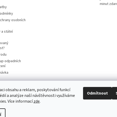
minut zda
latby
podmínky
chrany osobních
 a státní
ovaný
st?
rodu
up odpadních
zení
návka
aci obsahu a reklam, poskytování funkcí
Odmítnout
cart4future.cz
sbernybox.cz
édií a analýze naší návštěvnosti využíváme
ies. Více informací
zde
.
í
cartridge do vaší tiskárny levně
. Všechna práva vyhrazena.
Upravit nas