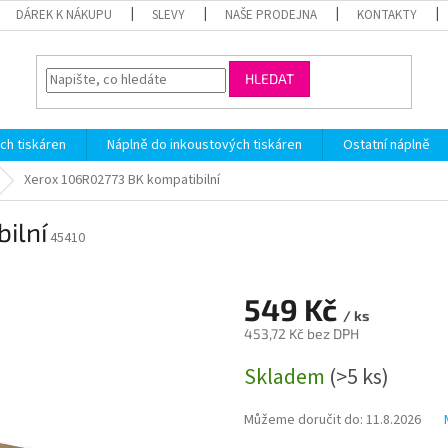
DÁREK K NÁKUPU
SLEVY
NAŠE PRODEJNA
KONTAKTY
HLEDAT
ch tiskáren
Náplně do inkoustových tiskáren
Ostatní náplně
Xerox 106R02773 BK kompatibilní
ilní
45410
549 Kč
/ ks
453,72 Kč bez DPH
Měrná
Skladem
(>5 ks)
cena:
Můžeme doručit do:
11.8.2026