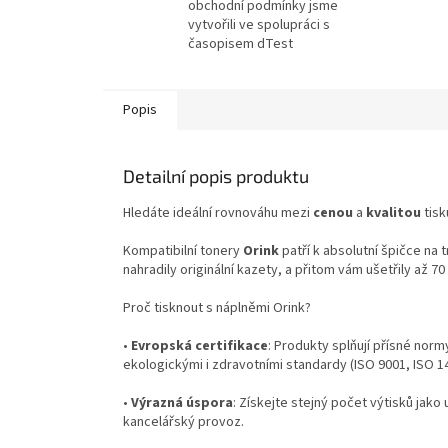
obchodní podmínky jsme
vytvořili ve spolupráci s
časopisem dTest
Popis
Detailní popis produktu
Hledáte ideální rovnováhu mezi
cenou
a
kvalitou
tisk
Kompatibilní tonery
Orink
patří k absolutní špičce na 
nahradily originální kazety, a přitom vám ušetřily až 7
Proč tisknout s náplněmi Orink?
•
Evropská certifikace
: Produkty splňují přísné norm
ekologickými i zdravotními standardy (ISO 9001, ISO 
•
Výrazná úspora
: Získejte stejný počet výtisků jako 
kancelářský provoz.