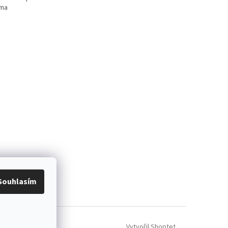
rma
Souhlasím
Vytvořil Shoptet
tavení cookies