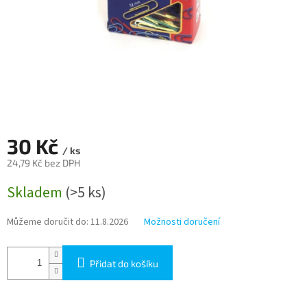
30 Kč
/ ks
24,79 Kč bez DPH
Měrná
Skladem
(>5 ks)
cena:
Můžeme doručit do:
11.8.2026
Možnosti doručení
Přidat do košíku