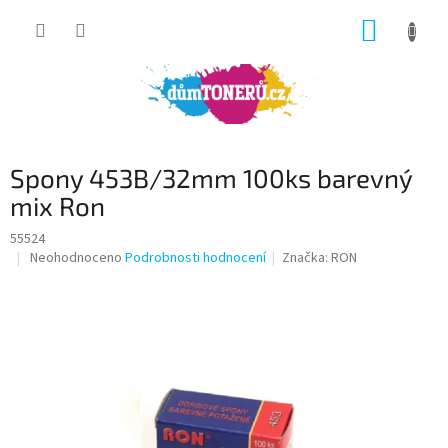
Přejít
NÁKUP
na
obsah
KOŠÍK
Spony 453B/32mm 100ks barevný
mix Ron
55524
Průměrné
Neohodnoceno
Podrobnosti hodnocení
Značka:
RON
hodnocení
produktu
je
0,0
z
5
hvězdiček.