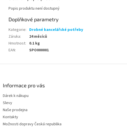
Popis produktu není dostupný
Doplňkové parametry
Kategorie
:
Drobné kancelářské potřeby
Záruka
:
24 měsíců
Hmotnost
:
0.1 kg
EAN
:
SPO000001
Z
á
p
a
Informace pro vás
t
Dárek k nákupu
í
Slevy
Naše prodejna
Kontakty
Možnosti dopravy Česká republika