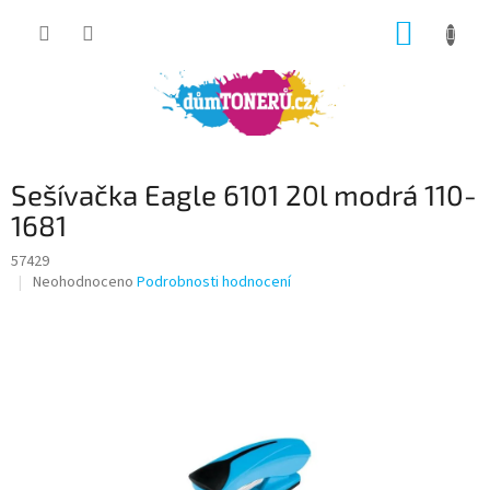
Přejít
NÁKUP
na
obsah
KOŠÍK
Sešívačka Eagle 6101 20l modrá 110-
1681
57429
Průměrné
Neohodnoceno
Podrobnosti hodnocení
hodnocení
produktu
je
0,0
z
5
hvězdiček.