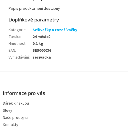
Popis produktu není dostupný
Doplňkové parametry
Kategorie
:
Sešívačky a rozešívačky
Záruka
:
24 měsíců
Hmotnost
:
0.1 kg
EAN
:
SES000036
Vyhledávání
:
sesivacka
Z
á
p
a
Informace pro vás
t
Dárek k nákupu
í
Slevy
Naše prodejna
Kontakty