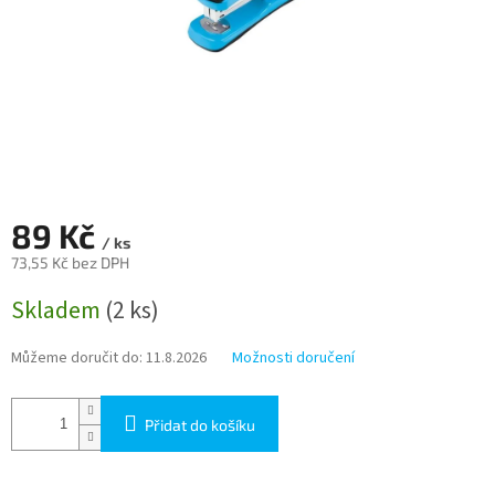
89 Kč
/ ks
73,55 Kč bez DPH
Měrná
Skladem
(2 ks)
cena:
Můžeme doručit do:
11.8.2026
Možnosti doručení
Přidat do košíku