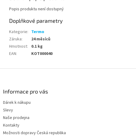
Popis produktu není dostupný
Doplňkové parametry
Kategorie
:
Termo
Záruka
:
24 měsíců
Hmotnost
:
0.1 kg
EAN
:
KOT000040
Z
á
p
a
Informace pro vás
t
Dárek k nákupu
í
Slevy
Naše prodejna
Kontakty
Možnosti dopravy Česká republika