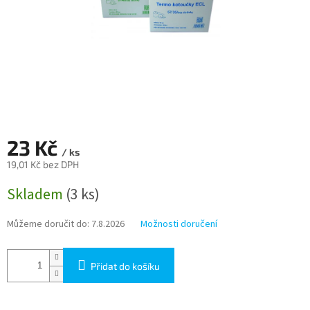
23 Kč
/ ks
19,01 Kč bez DPH
Měrná
Skladem
(3 ks)
cena:
Můžeme doručit do:
7.8.2026
Možnosti doručení
Přidat do košíku