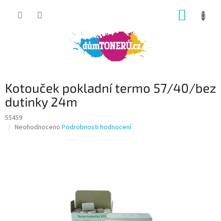
Přejít
NÁKUP
na
obsah
KOŠÍK
Kotouček pokladní termo 57/40/bez
dutinky 24m
55459
Průměrné
Neohodnoceno
Podrobnosti hodnocení
hodnocení
produktu
je
0,0
z
5
hvězdiček.