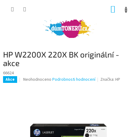
Přejít
NÁKUP
na
obsah
KOŠÍK
HP W2200X 220X BK originální -
akce
66624
Průměrné
Neohodnoceno
Podrobnosti hodnocení
Značka:
HP
Akce
hodnocení
produktu
je
0,0
z
5
hvězdiček.