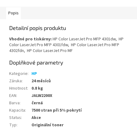
Popis
Detailní popis produktu
Vhodné pro tiskárny:
HP Color LaserJet Pro MFP 4301dw, HP
Color LaserJet Pro MFP 4301fdw, HP Color LaserJet Pro MFP
4302fdn, HP Color LaserJet Pro MF
Doplňkové parametry
Kategorie
:
HP
Záruka
:
24 měsíců
Hmotnost
:
0.8 kg
EAN
:
JALW2200X
Barva
:
černá
Kapacita
:
7500 stran při 5% pokrytí
Status
:
Akce
Typ
:
Originální toner