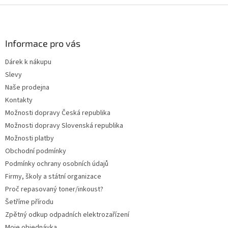
Z
á
p
a
Informace pro vás
t
Dárek k nákupu
í
Slevy
Naše prodejna
Kontakty
Možnosti dopravy Česká republika
Možnosti dopravy Slovenská republika
Možnosti platby
Obchodní podmínky
Podmínky ochrany osobních údajů
Firmy, školy a státní organizace
Proč repasovaný toner/inkoust?
Šetříme přírodu
Zpětný odkup odpadních elektrozařízení
Moje objednávka