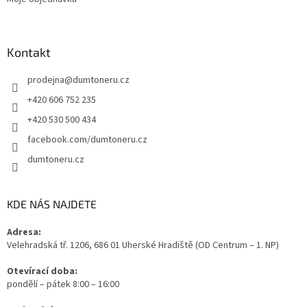
Kontakt
prodejna
@
dumtoneru.cz
+420 606 752 235
+420 530 500 434
facebook.com/dumtoneru.cz
dumtoneru.cz
KDE NÁS NAJDETE
Adresa:
Velehradská tř. 1206, 686 01 Uherské Hradiště (OD Centrum – 1. NP)
Otevírací doba:
pondělí – pátek 8:00 – 16:00