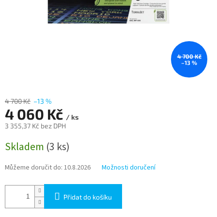
4 700 Kč
–13 %
4 700 Kč
–13 %
4 060 Kč
/ ks
3 355,37 Kč bez DPH
Měrná
Skladem
(3 ks)
cena:
Můžeme doručit do:
10.8.2026
Možnosti doručení
Přidat do košíku