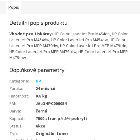
Popis
Detailní popis produktu
Vhodné pro tiskárny:
HP Color LaserJet Pro M454dn, HP Color
LaserJet Pro M454dw, HP Color LaserJet Pro M454nw, HP Color
LaserJet Pro MFP M479dw, HP Color LaserJet Pro MFP M479fdn,
HP Color LaserJet Pro MFP M479fdw, HP Color LaserJet Pro MFP
M479fnw
Doplňkové parametry
Kategorie
:
HP
Záruka
:
24 měsíců
Hmotnost
:
0.8 kg
EAN
:
JALOHPC000054
Barva
:
černá
Kapacita
:
7500 stran při 5% pokrytí
Status
:
Akce
Typ
:
Originální toner