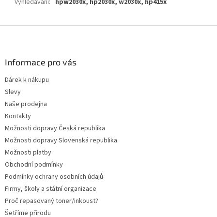
Vyhledávání
:
hpw2030x, hp2030x, w2030x, hp415x
Z
á
p
a
Informace pro vás
t
Dárek k nákupu
í
Slevy
Naše prodejna
Kontakty
Možnosti dopravy Česká republika
Možnosti dopravy Slovenská republika
Možnosti platby
Obchodní podmínky
Podmínky ochrany osobních údajů
Firmy, školy a státní organizace
Proč repasovaný toner/inkoust?
Šetříme přírodu