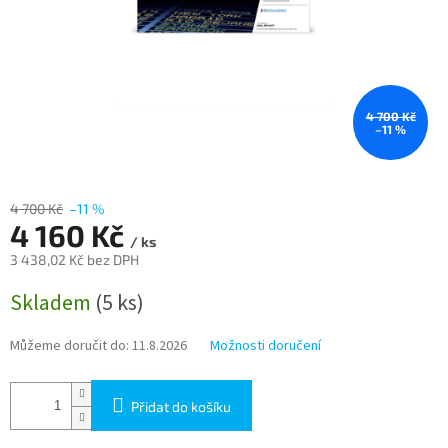
4 700 Kč
–11 %
4 700 Kč
–11 %
4 160 Kč
/ ks
3 438,02 Kč bez DPH
Měrná
Skladem
(5 ks)
cena:
Můžeme doručit do:
11.8.2026
Možnosti doručení
Přidat do košíku