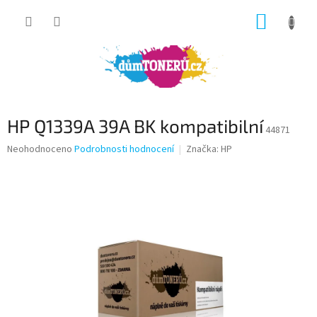
Přejít
NÁKUP
na
obsah
KOŠÍK
HP Q1339A 39A BK kompatibilní
44871
Průměrné
Neohodnoceno
Podrobnosti hodnocení
Značka:
HP
hodnocení
produktu
je
0,0
z
5
hvězdiček.