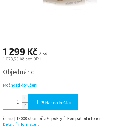
1 299 Kč
/ ks
1 073,55 Kč bez DPH
Měrná
Objednáno
cena:
Možnosti doručení
Přidat do košíku
černá | 18000 stran při 5% pokrytí | kompatibilní toner
Detailní informace