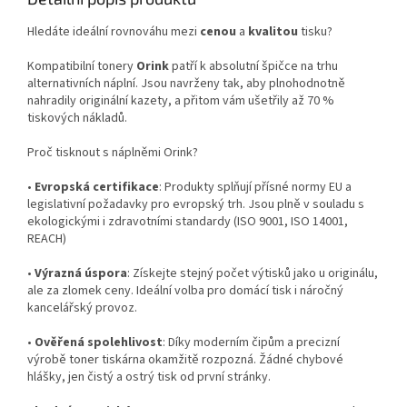
Hledáte ideální rovnováhu mezi
cenou
a
kvalitou
tisku?
Kompatibilní tonery
Orink
patří k absolutní špičce na trhu
alternativních náplní. Jsou navrženy tak, aby plnohodnotně
nahradily originální kazety, a přitom vám ušetřily až 70 %
tiskových nákladů.
Proč tisknout s náplněmi Orink?
•
Evropská certifikace
: Produkty splňují přísné normy EU a
legislativní požadavky pro evropský trh. Jsou plně v souladu s
ekologickými i zdravotními standardy (ISO 9001, ISO 14001,
REACH)
•
Výrazná úspora
: Získejte stejný počet výtisků jako u originálu,
ale za zlomek ceny. Ideální volba pro domácí tisk i náročný
kancelářský provoz.
•
Ověřená spolehlivost
: Díky moderním čipům a precizní
výrobě toner tiskárna okamžitě rozpozná. Žádné chybové
hlášky, jen čistý a ostrý tisk od první stránky.