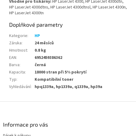
Vhodné pro tiskárny:
HP LaserJet 4300, HP LaserJet 4300dtn,
HP LaserJet 4300dtns, HP LaserJet 4300dtnsl, HP LaserJet 4300n,
HP LaserJet 4300tn
Doplňkové parametry
Kategorie
:
HP
Záruka
:
24 měsíců
Hmotnost
:
0.8 kg
EAN
:
6952459386362
Barva
:
černá
Kapacita
:
18000 stran při 5% pokrytí
Typ
:
Kompatibilní toner
Vyhledávání
:
hpq1339a, hp1339a, q1339a, hp39a
Z
á
p
a
Informace pro vás
t
Dárek k nákupu