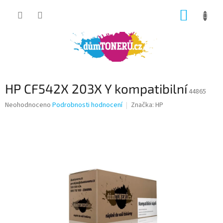
Přejít
NÁKUP
na
obsah
KOŠÍK
HP CF542X 203X Y kompatibilní
44865
Průměrné
Neohodnoceno
Podrobnosti hodnocení
Značka:
HP
hodnocení
produktu
je
0,0
z
5
hvězdiček.