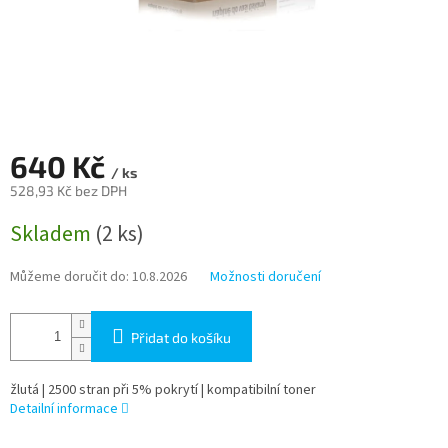
640 Kč
/ ks
528,93 Kč bez DPH
Měrná
Skladem
(2 ks)
cena:
Můžeme doručit do:
10.8.2026
Možnosti doručení
Přidat do košíku
žlutá | 2500 stran při 5% pokrytí | kompatibilní toner
Detailní informace