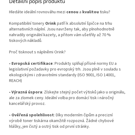
Detailní popis produktu
Hledáte ideální rovnováhu mezi
cenou
a
kvalitou
tisku?
Kompatibilní tonery
Orink
patří k absolutní špičce na trhu
alternativních náplní. Jsou navrženy tak, aby plnohodnotně
nahradily originální kazety, a přitom vám ušetřily až 70 %
tiskových nákladů.
Proč tisknout s náplněmi Orink?
•
Evropská certifikace
: Produkty splňují přísné normy EU a
legislativní požadavky pro evropský trh. Jsou plně v souladu s
ekologickými i zdravotními standardy (ISO 9001, ISO 14001,
REACH)
•
Výrazná úspora
: Získejte stejný počet výtisků jako u originálu,
ale za zlomek ceny. Ideální volba pro domácí tisk i náročný
kancelářský provoz.
•
Ověřená spolehlivost
: Díky moderním čipům a precizní
výrobě toner tiskárna okamžitě rozpozná. Žádné chybové
hlášky, jen čistý a ostrý tisk od první stránky.