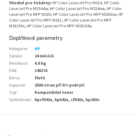
Vhodné pro tiskárny:
HP Color LaserJet Pro M254, HP Color
LaserJet Pro M254dw, HP Color LaserJet Pro M254nw, HP Color
LaserJet Pro MFP M280, HP Color LaserJet Pro MFP M280nw, HP
Color LaserJet Pro MFP M281, HP Color LaserJet Pro MFP
M281fdn, HP Color LaserJet Pro MFP M281fdw
Doplňkové parametry
Kategorie
:
HP
Záruka
:
24 měsíců
Hmotnost
:
0.8 kg
EAN
:
14027A
Barva
:
žlutá
Kapacita
:
2500 stran při 5% pokrytí
Typ
:
Kompatibilní toner
Vyhledávání
:
hpcf542x, hp542x, cf542x, hp203x
Z
á
p