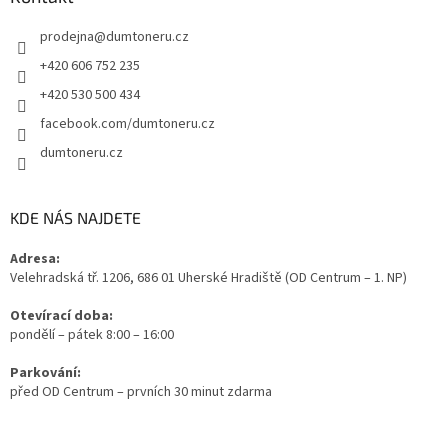
prodejna
@
dumtoneru.cz
+420 606 752 235
+420 530 500 434
facebook.com/dumtoneru.cz
dumtoneru.cz
KDE NÁS NAJDETE
Adresa:
Velehradská tř. 1206, 686 01 Uherské Hradiště (OD Centrum – 1. NP)
Otevírací doba:
pondělí – pátek 8:00 – 16:00
Parkování:
před OD Centrum – prvních 30 minut zdarma