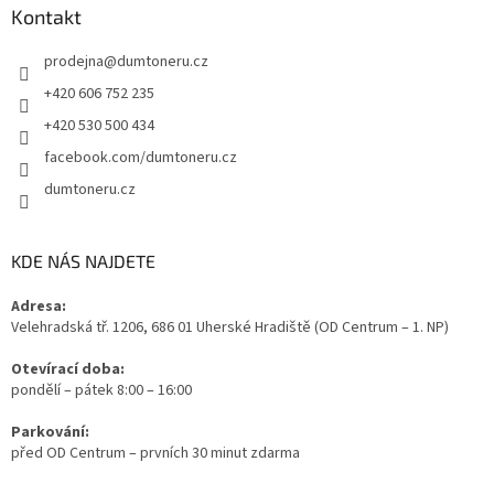
Kontakt
prodejna
@
dumtoneru.cz
+420 606 752 235
+420 530 500 434
facebook.com/dumtoneru.cz
dumtoneru.cz
KDE NÁS NAJDETE
Adresa:
Velehradská tř. 1206, 686 01 Uherské Hradiště (OD Centrum – 1. NP)
Otevírací doba:
pondělí – pátek 8:00 – 16:00
Parkování:
před OD Centrum – prvních 30 minut zdarma