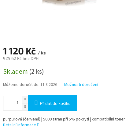
1 120 Kč
/ ks
925,62 Kč bez DPH
Měrná
Skladem
(2 ks)
cena:
Můžeme doručit do:
11.8.2026
Možnosti doručení
Přidat do košíku
purpurová (červená) | 5000 stran při 5% pokrytí | kompatibilní toner
Detailní informace