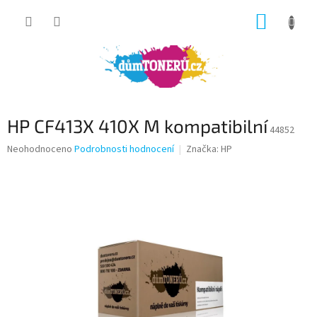
Přejít
NÁKUP
na
obsah
KOŠÍK
HP CF413X 410X M kompatibilní
44852
Průměrné
Neohodnoceno
Podrobnosti hodnocení
Značka:
HP
hodnocení
produktu
je
0,0
z
5
hvězdiček.