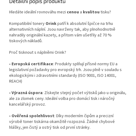
Detailní popis produktu
Hledáte ideální rovnováhu mezi
cenou
a
kvalitou
tisku?
Kompatibilní tonery
Orink
patří k absolutní špičce na trhu
alternativních náplní. Jsou navrženy tak, aby plnohodnotně
nahradily originální kazety, a přitom vám ušetřily až 70 %
tiskových nákladů.
Proč tisknout s náplněmi Orink?
•
Evropská certifikace
: Produkty splňují přísné normy EU a
legislativní požadavky pro evropský trh. Jsou plně v souladu s
ekologickými i zdravotními standardy (ISO 9001, ISO 14001,
REACH)
•
Výrazná úspora
: Získejte stejný počet výtisků jako u originálu,
ale za zlomek ceny. Ideální volba pro domácí tisk i náročný
kancelářský provoz.
•
Ověřená spolehlivost
: Díky moderním čipům a precizní
výrobě toner tiskárna okamžitě rozpozná. Žádné chybové
hlášky, jen čistý a ostrý tisk od první stránky.