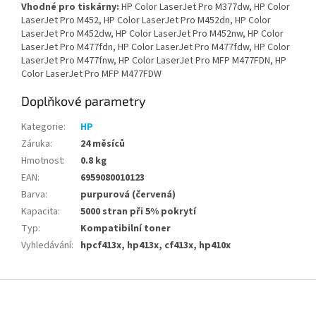
Vhodné pro tiskárny:
HP Color LaserJet Pro M377dw, HP Color
LaserJet Pro M452, HP Color LaserJet Pro M452dn, HP Color
LaserJet Pro M452dw, HP Color LaserJet Pro M452nw, HP Color
LaserJet Pro M477fdn, HP Color LaserJet Pro M477fdw, HP Color
LaserJet Pro M477fnw, HP Color LaserJet Pro MFP M477FDN, HP
Color LaserJet Pro MFP M477FDW
Doplňkové parametry
Kategorie
:
HP
Záruka
:
24 měsíců
Hmotnost
:
0.8 kg
EAN
:
6959080010123
Barva
:
purpurová (červená)
Kapacita
:
5000 stran při 5% pokrytí
Typ
:
Kompatibilní toner
Vyhledávání
:
hpcf413x, hp413x, cf413x, hp410x
Z
á