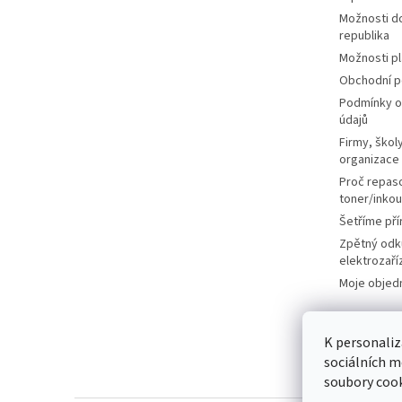
Možnosti d
republika
Možnosti p
Obchodní 
Podmínky o
údajů
Firmy, školy
organizace
Proč repas
toner/inkou
Šetříme pří
Zpětný odk
elektrozaří
Moje objed
K personaliz
sociálních m
soubory cook