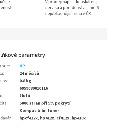
učuje
V prodeji náplní do tiskáren,
jenosti
servisu a poradenství jsme 6.
nejoblíbenější firma v ČR
lňkové parametry
gorie
:
HP
ka
:
24 měsíců
nost
:
0.8 kg
6959080010116
a
:
žlutá
cita
:
5000 stran při 5% pokrytí
Kompatibilní toner
edávání
:
hpcf412x, hp412x, cf412x, hp410x