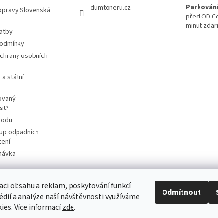
Parkování
dumtoneru.cz
opravy Slovenská
před OD Ce
minut zda
latby
podmínky
chrany osobních
 a státní
ovaný
st?
rodu
up odpadních
zení
návka
aci obsahu a reklam, poskytování funkcí
Odmítnout
cart4future.cz
sbernybox.cz
édií a analýze naší návštěvnosti využíváme
ies. Více informací
zde
.