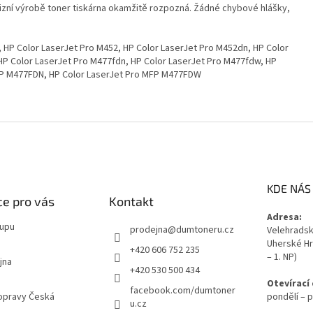
izní výrobě toner tiskárna okamžitě rozpozná. Žádné chybové hlášky,
 HP Color LaserJet Pro M452, HP Color LaserJet Pro M452dn, HP Color
HP Color LaserJet Pro M477fdn, HP Color LaserJet Pro M477fdw, HP
MFP M477FDN, HP Color LaserJet Pro MFP M477FDW
KDE NÁS
e pro vás
Kontakt
Adresa:
kupu
prodejna
@
dumtoneru.cz
Velehradská
Uherské Hr
+420 606 752 235
– 1. NP)
jna
+420 530 500 434
Otevírací
facebook.com/dumtoner
opravy Česká
pondělí – p
u.cz