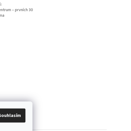
:
ntrum – prvních 30
rma
Souhlasím