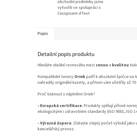
obchodní podmínky jsme
vytvořili ve spolupráci s
časopisem dTest
Popis
Detailní popis produktu
Hledáte ideální rovnováhu mezi
cenou
a
kvalitou
tisk
Kompatibilní tonery
Orink
patří k absolutní špičce na 
nahradily originální kazety, a přitom vám ušetřily až 7
Proč tisknout s náplněmi Orink?
•
Evropská certifikace
: Produkty splňují přísné norm
ekologickými i zdravotními standardy (ISO 9001, ISO 
•
Výrazná úspora
: Získejte stejný počet výtisků jako 
kancelářský provoz.