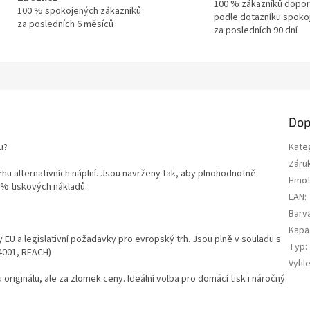
100 % zákazníků dopor
100 % spokojených zákazníků
podle dotazníku spoko
za posledních 6 měsíců
za posledních 90 dní
Dop
u?
Kate
Záru
trhu alternativních náplní. Jsou navrženy tak, aby plnohodnotně
Hmot
0 % tiskových nákladů.
EAN
:
Barv
Kapa
y EU a legislativní požadavky pro evropský trh. Jsou plně v souladu s
Typ
:
14001, REACH)
Vyhl
u originálu, ale za zlomek ceny. Ideální volba pro domácí tisk i náročný