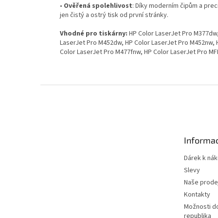
•
Ověřená spolehlivost
: Díky moderním čipům a prec
jen čistý a ostrý tisk od první stránky.
Vhodné pro tiskárny:
HP Color LaserJet Pro M377dw,
LaserJet Pro M452dw, HP Color LaserJet Pro M452nw, 
Color LaserJet Pro M477fnw, HP Color LaserJet Pro 
Z
á
p
a
t
Informac
í
Dárek k ná
Slevy
Naše prode
Kontakty
Možnosti d
republika