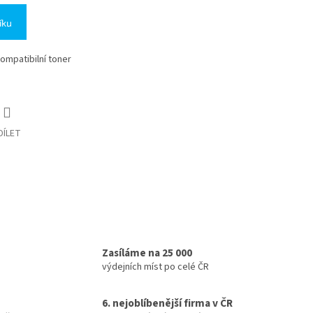
íku
kompatibilní toner
DÍLET
Zasíláme na 25 000
výdejních míst po celé ČR
6. nejoblíbenější firma v ČR