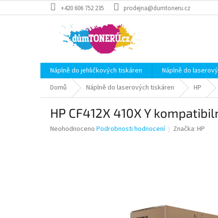
Přejít
+420 606 752 235
prodejna@dumtoneru.cz
na
obsah
Náplně do jehličkových tiskáren
Náplně do laserový
Domů
Náplně do laserových tiskáren
HP
HP CF412X 410X Y kompatibil
Průměrné
Neohodnoceno
Podrobnosti hodnocení
Značka:
HP
hodnocení
produktu
je
0,0
z
5
hvězdiček.