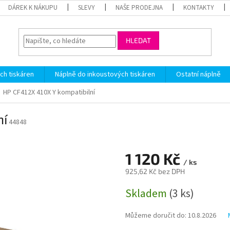
DÁREK K NÁKUPU
SLEVY
NAŠE PRODEJNA
KONTAKTY
HLEDAT
ch tiskáren
Náplně do inkoustových tiskáren
Ostatní náplně
HP CF412X 410X Y kompatibilní
ní
44848
1 120 Kč
/ ks
925,62 Kč bez DPH
Měrná
Skladem
(3 ks)
cena:
Můžeme doručit do:
10.8.2026