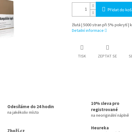
Přidat do koš
žlutá | 5000 stran při 5% pokrytí | 
Detailní informace
TISK
ZEPTAT SE
S
10% sleva pro
Odesíláme do 24 hodin
registrované
na jakékoliv místo
na neoriginální náplně
Heureka
Zboží.cz