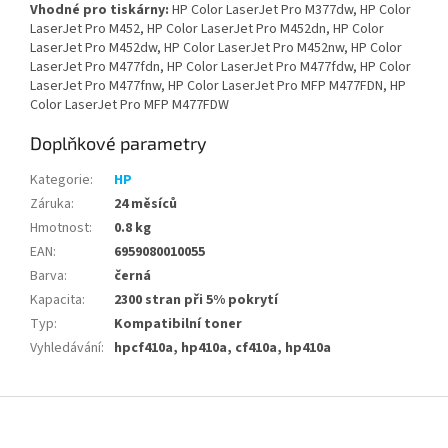
Vhodné pro tiskárny:
HP Color LaserJet Pro M377dw, HP Color
LaserJet Pro M452, HP Color LaserJet Pro M452dn, HP Color
LaserJet Pro M452dw, HP Color LaserJet Pro M452nw, HP Color
LaserJet Pro M477fdn, HP Color LaserJet Pro M477fdw, HP Color
LaserJet Pro M477fnw, HP Color LaserJet Pro MFP M477FDN, HP
Color LaserJet Pro MFP M477FDW
Doplňkové parametry
Kategorie
:
HP
Záruka
:
24 měsíců
Hmotnost
:
0.8 kg
EAN
:
6959080010055
Barva
:
černá
Kapacita
:
2300 stran při 5% pokrytí
Typ
:
Kompatibilní toner
Vyhledávání
:
hpcf410a, hp410a, cf410a, hp410a
Z
á