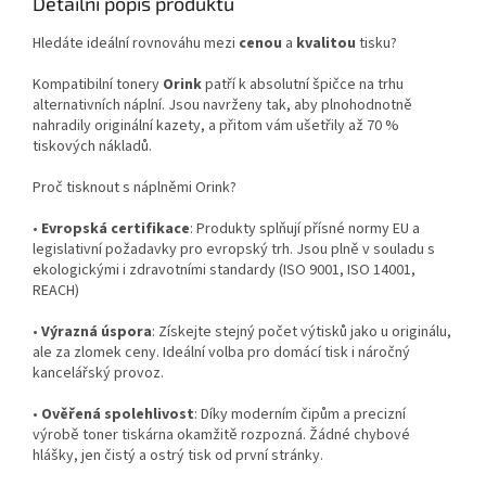
Detailní popis produktu
Hledáte ideální rovnováhu mezi
cenou
a
kvalitou
tisku?
Kompatibilní tonery
Orink
patří k absolutní špičce na trhu
alternativních náplní. Jsou navrženy tak, aby plnohodnotně
nahradily originální kazety, a přitom vám ušetřily až 70 %
tiskových nákladů.
Proč tisknout s náplněmi Orink?
•
Evropská certifikace
: Produkty splňují přísné normy EU a
legislativní požadavky pro evropský trh. Jsou plně v souladu s
ekologickými i zdravotními standardy (ISO 9001, ISO 14001,
REACH)
•
Výrazná úspora
: Získejte stejný počet výtisků jako u originálu,
ale za zlomek ceny. Ideální volba pro domácí tisk i náročný
kancelářský provoz.
•
Ověřená spolehlivost
: Díky moderním čipům a precizní
výrobě toner tiskárna okamžitě rozpozná. Žádné chybové
hlášky, jen čistý a ostrý tisk od první stránky.