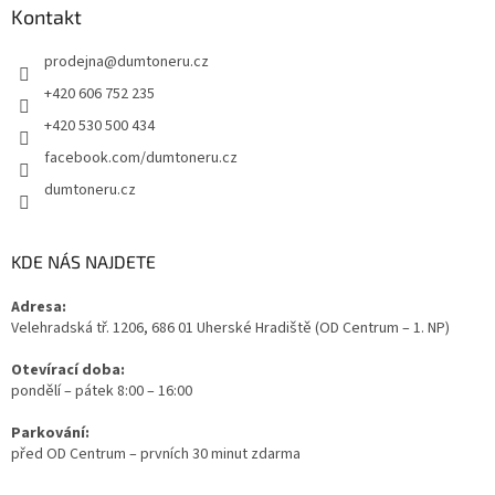
Kontakt
prodejna
@
dumtoneru.cz
+420 606 752 235
+420 530 500 434
facebook.com/dumtoneru.cz
dumtoneru.cz
KDE NÁS NAJDETE
Adresa:
Velehradská tř. 1206, 686 01 Uherské Hradiště (OD Centrum – 1. NP)
Otevírací doba:
pondělí – pátek 8:00 – 16:00
Parkování:
před OD Centrum – prvních 30 minut zdarma