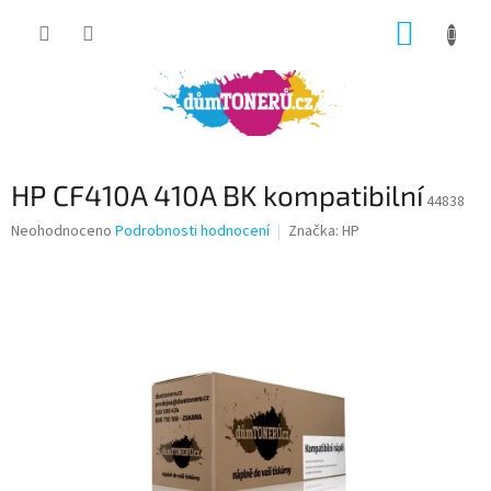
Přejít
NÁKUP
na
obsah
KOŠÍK
HP CF410A 410A BK kompatibilní
44838
Průměrné
Neohodnoceno
Podrobnosti hodnocení
Značka:
HP
hodnocení
produktu
je
0,0
z
5
hvězdiček.