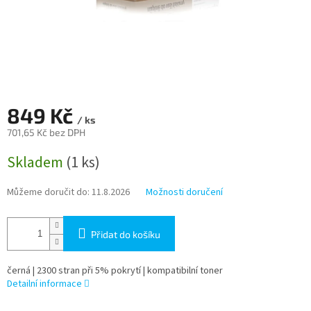
849 Kč
/ ks
701,65 Kč bez DPH
Měrná
Skladem
(1 ks)
cena:
Můžeme doručit do:
11.8.2026
Možnosti doručení
Přidat do košíku
černá | 2300 stran při 5% pokrytí | kompatibilní toner
Detailní informace