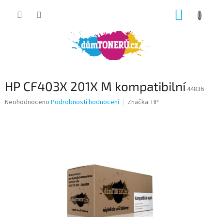
Přejít
NÁKUP
na
obsah
KOŠÍK
HP CF403X 201X M kompatibilní
44836
Průměrné
Neohodnoceno
Podrobnosti hodnocení
Značka:
HP
hodnocení
produktu
je
0,0
z
5
hvězdiček.