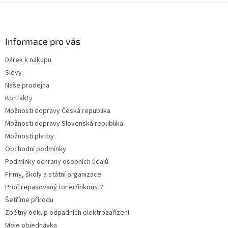
Z
á
p
a
Informace pro vás
t
Dárek k nákupu
í
Slevy
Naše prodejna
Kontakty
Možnosti dopravy Česká republika
Možnosti dopravy Slovenská republika
Možnosti platby
Obchodní podmínky
Podmínky ochrany osobních údajů
Firmy, školy a státní organizace
Proč repasovaný toner/inkoust?
Šetříme přírodu
Zpětný odkup odpadních elektrozařízení
Moje objednávka