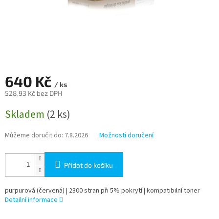
640 Kč
/ ks
528,93 Kč bez DPH
Měrná
Skladem
(2 ks)
cena:
Můžeme doručit do:
7.8.2026
Možnosti doručení
Přidat do košíku
purpurová (červená) | 2300 stran při 5% pokrytí | kompatibilní toner
Detailní informace