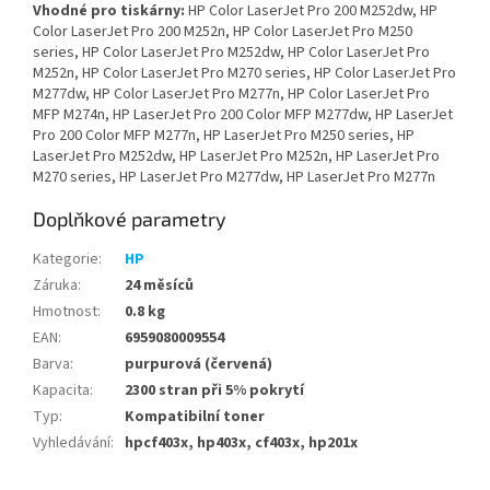
Vhodné pro tiskárny:
HP Color LaserJet Pro 200 M252dw, HP
Color LaserJet Pro 200 M252n, HP Color LaserJet Pro M250
series, HP Color LaserJet Pro M252dw, HP Color LaserJet Pro
M252n, HP Color LaserJet Pro M270 series, HP Color LaserJet Pro
M277dw, HP Color LaserJet Pro M277n, HP Color LaserJet Pro
MFP M274n, HP LaserJet Pro 200 Color MFP M277dw, HP LaserJet
Pro 200 Color MFP M277n, HP LaserJet Pro M250 series, HP
LaserJet Pro M252dw, HP LaserJet Pro M252n, HP LaserJet Pro
M270 series, HP LaserJet Pro M277dw, HP LaserJet Pro M277n
Doplňkové parametry
Kategorie
:
HP
Záruka
:
24 měsíců
Hmotnost
:
0.8 kg
EAN
:
6959080009554
Barva
:
purpurová (červená)
Kapacita
:
2300 stran při 5% pokrytí
Typ
:
Kompatibilní toner
Vyhledávání
:
hpcf403x, hp403x, cf403x, hp201x