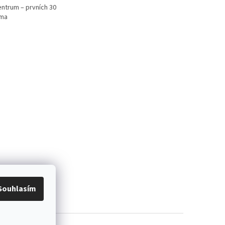
ntrum – prvních 30
rma
Souhlasím