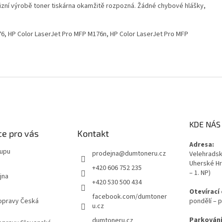
izní výrobě toner tiskárna okamžitě rozpozná. Žádné chybové hlášky,
6, HP Color LaserJet Pro MFP M176n, HP Color LaserJet Pro MFP
KDE NÁS
e pro vás
Kontakt
Adresa:
kupu
prodejna
@
dumtoneru.cz
Velehradská
Uherské Hr
+420 606 752 235
– 1. NP)
jna
+420 530 500 434
Otevírací
facebook.com/dumtoner
opravy Česká
pondělí – p
u.cz
Parkování
dumtoneru.cz