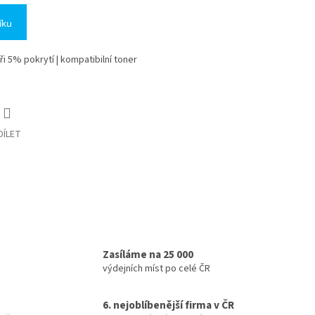
íku
ři 5% pokrytí | kompatibilní toner
DÍLET
Zasíláme na 25 000
výdejních míst po celé ČR
6. nejoblíbenější firma v ČR