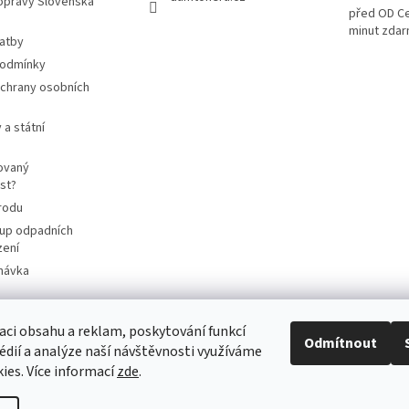
opravy Slovenská
před OD Ce
minut zda
latby
podmínky
chrany osobních
 a státní
ovaný
st?
rodu
up odpadních
zení
návka
aci obsahu a reklam, poskytování funkcí
Odmítnout
cart4future.cz
sbernybox.cz
édií a analýze naší návštěvnosti využíváme
ies. Více informací
zde
.