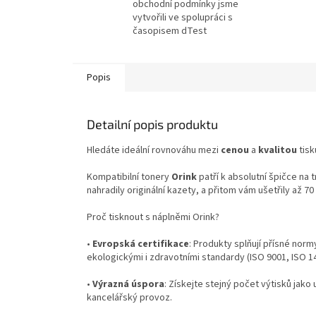
obchodní podmínky jsme
vytvořili ve spolupráci s
časopisem dTest
Popis
Detailní popis produktu
Hledáte ideální rovnováhu mezi
cenou
a
kvalitou
tisk
Kompatibilní tonery
Orink
patří k absolutní špičce na 
nahradily originální kazety, a přitom vám ušetřily až 7
Proč tisknout s náplněmi Orink?
•
Evropská certifikace
: Produkty splňují přísné norm
ekologickými i zdravotními standardy (ISO 9001, ISO 
•
Výrazná úspora
: Získejte stejný počet výtisků jako 
kancelářský provoz.