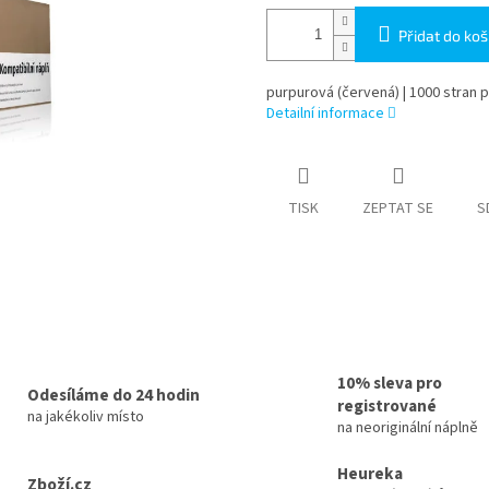
Přidat do koš
purpurová (červená) | 1000 stran p
Detailní informace
TISK
ZEPTAT SE
S
10% sleva pro
Odesíláme do 24 hodin
registrované
na jakékoliv místo
na neoriginální náplně
Heureka
Zboží.cz