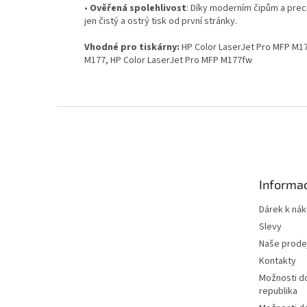
•
Ověřená spolehlivost
: Díky moderním čipům a prec
jen čistý a ostrý tisk od první stránky.
Vhodné pro tiskárny:
HP Color LaserJet Pro MFP M17
M177, HP Color LaserJet Pro MFP M177fw
Z
á
p
a
t
Informac
í
Dárek k ná
Slevy
Naše prode
Kontakty
Možnosti d
republika