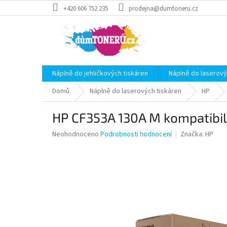
Přejít
+420 606 752 235
prodejna@dumtoneru.cz
na
obsah
Náplně do jehličkových tiskáren
Náplně do laserový
Domů
Náplně do laserových tiskáren
HP
HP CF353A 130A M kompatibil
Průměrné
Neohodnoceno
Podrobnosti hodnocení
Značka:
HP
hodnocení
produktu
je
0,0
z
5
hvězdiček.