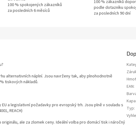
100 % zákazníků dopor
100 % spokojených zákazníků
podle dotazníku spoko
za posledních 6 měsíců
za posledních 90 dní
Dop
u?
Kate
Záru
trhu alternativních náplní. Jsou navrženy tak, aby plnohodnotně
Hmot
0 % tiskových nákladů.
EAN
:
Barv
Kapa
y EU a legislativní požadavky pro evropský trh. Jsou plně v souladu s
Typ
:
14001, REACH)
Vyhl
u originálu, ale za zlomek ceny. Ideální volba pro domácí tisk i náročný