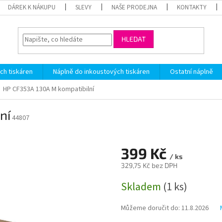
DÁREK K NÁKUPU
SLEVY
NAŠE PRODEJNA
KONTAKTY
HLEDAT
ch tiskáren
Náplně do inkoustových tiskáren
Ostatní náplně
HP CF353A 130A M kompatibilní
ní
44807
399 Kč
/ ks
329,75 Kč bez DPH
Měrná
Skladem
(1 ks)
cena:
Můžeme doručit do:
11.8.2026