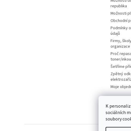
Možnosti d
republika
Možnosti p
Obchodní 
Podmínky o
údajů
Firmy, školy
organizace
Proč repas
toner/inkou
Šetříme pří
Zpětný odk
elektrozaří
Moje objed
K personaliz
sociálních m
soubory cook