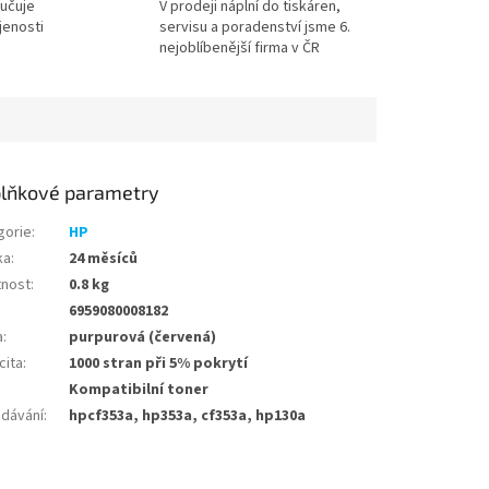
učuje
V prodeji náplní do tiskáren,
jenosti
servisu a poradenství jsme 6.
nejoblíbenější firma v ČR
lňkové parametry
gorie
:
HP
ka
:
24 měsíců
nost
:
0.8 kg
6959080008182
a
:
purpurová (červená)
cita
:
1000 stran při 5% pokrytí
Kompatibilní toner
edávání
:
hpcf353a, hp353a, cf353a, hp130a