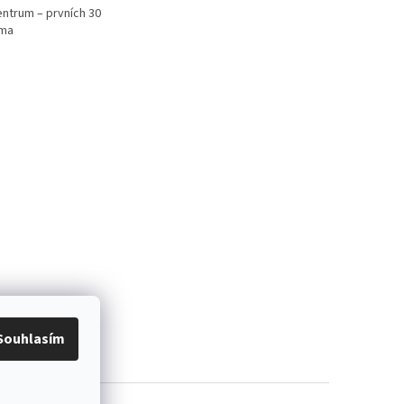
ntrum – prvních 30
rma
Souhlasím