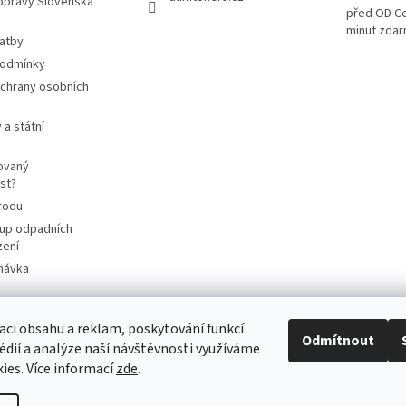
opravy Slovenská
před OD Ce
minut zda
latby
podmínky
chrany osobních
 a státní
ovaný
st?
rodu
up odpadních
zení
návka
aci obsahu a reklam, poskytování funkcí
Odmítnout
cart4future.cz
sbernybox.cz
édií a analýze naší návštěvnosti využíváme
ies. Více informací
zde
.