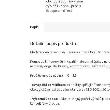
obchodní podmínky jsme
vytvořili ve spolupráci s
časopisem dTest
Popis
Detailní popis produktu
Hledáte ideální rovnováhu mezi
cenou
a
kvalitou
tisk
Kompatibilní tonery
Orink
patří k absolutní špičce na 
nahradily originální kazety, a přitom vám ušetřily až 7
Proč tisknout s náplněmi Orink?
•
Evropská certifikace
: Produkty splňují přísné norm
ekologickými i zdravotními standardy (ISO 9001, ISO 
•
Výrazná úspora
: Získejte stejný počet výtisků jako 
kancelářský provoz.