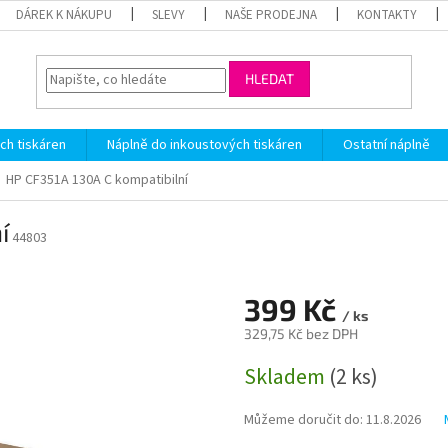
DÁREK K NÁKUPU
SLEVY
NAŠE PRODEJNA
KONTAKTY
HLEDAT
ch tiskáren
Náplně do inkoustových tiskáren
Ostatní náplně
HP CF351A 130A C kompatibilní
í
44803
399 Kč
/ ks
329,75 Kč bez DPH
Měrná
Skladem
(2 ks)
cena:
Můžeme doručit do:
11.8.2026