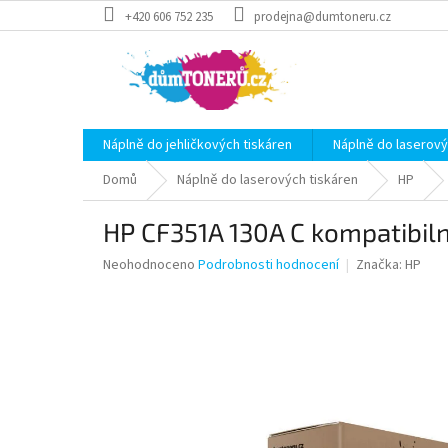
Přejít
+420 606 752 235
prodejna@dumtoneru.cz
na
obsah
Náplně do jehličkových tiskáren
Náplně do laserový
Domů
Náplně do laserových tiskáren
HP
HP CF351A 130A C kompatibiln
Průměrné
Neohodnoceno
Podrobnosti hodnocení
Značka:
HP
hodnocení
produktu
je
0,0
z
5
hvězdiček.