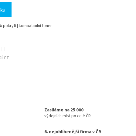
íku
% pokrytí | kompatibilní toner
DÍLET
Zasíláme na 25 000
výdejních míst po celé ČR
6. nejoblíbenější firma v ČR