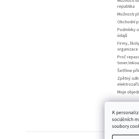
Možnosti d
republika
Možnosti p
Obchodní 
Podmínky o
údajů
Firmy, školy
organizace
Proč repas
toner/inkou
Šetříme pří
Zpětný odk
elektrozaří
Moje objed
K personaliz
sociálních m
soubory cook