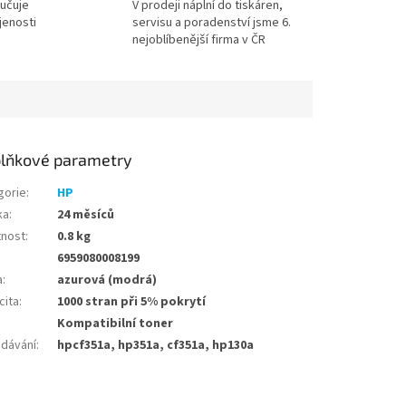
učuje
V prodeji náplní do tiskáren,
jenosti
servisu a poradenství jsme 6.
nejoblíbenější firma v ČR
lňkové parametry
gorie
:
HP
ka
:
24 měsíců
nost
:
0.8 kg
6959080008199
a
:
azurová (modrá)
cita
:
1000 stran při 5% pokrytí
Kompatibilní toner
edávání
:
hpcf351a, hp351a, cf351a, hp130a