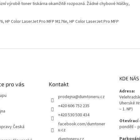
izní výrobě toner tiskárna okamžitě rozpozná. Žádné chybové hlášky,
6, HP Color LaserJet Pro MFP M176n, HP Color LaserJet Pro MFP
KDE NÁS
e pro vás
Kontakt
Adresa:
kupu
prodejna
@
dumtoneru.cz
Velehradská
Uherské Hr
+420 606 752 235
– 1. NP)
jna
+420 530 500 434
Otevírací
facebook.com/dumtoner
opravy Česká
pondělí – p
u.cz
Parkování
dumtoneru.cz