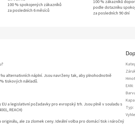
100 % zákazníků dopor
100 % spokojených zákazníků
podle dotazníku spoko
za posledních 6 měsíců
za posledních 90 dní
Dop
u?
Kate
Záru
trhu alternativních náplní. Jsou navrženy tak, aby plnohodnotně
Hmot
0 % tiskových nákladů.
EAN
:
Barv
Kapa
y EU a legislativní požadavky pro evropský trh. Jsou plně v souladu s
Typ
:
14001, REACH)
Vyhl
u originálu, ale za zlomek ceny. Ideální volba pro domácí tisk i náročný