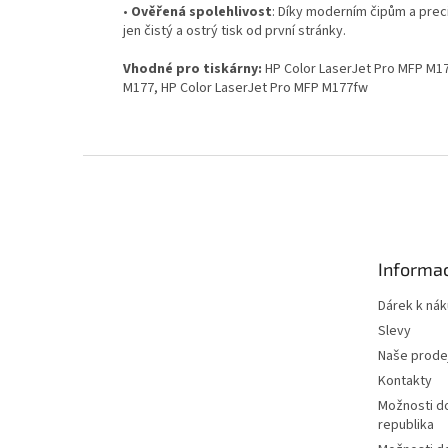
•
Ověřená spolehlivost
: Díky moderním čipům a prec
jen čistý a ostrý tisk od první stránky.
Vhodné pro tiskárny:
HP Color LaserJet Pro MFP M17
M177, HP Color LaserJet Pro MFP M177fw
Z
á
p
a
t
Informac
í
Dárek k ná
Slevy
Naše prode
Kontakty
Možnosti d
republika