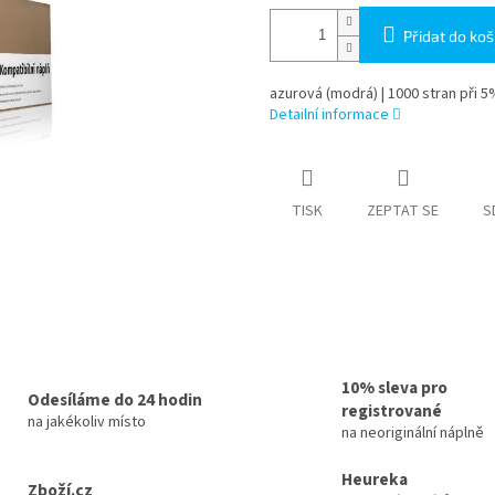
Přidat do koš
azurová (modrá) | 1000 stran při 5
Detailní informace
TISK
ZEPTAT SE
S
10% sleva pro
Odesíláme do 24 hodin
registrované
na jakékoliv místo
na neoriginální náplně
Heureka
Zboží.cz