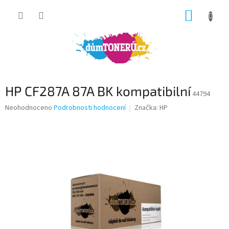
Přejít
NÁKUP
na
obsah
KOŠÍK
HP CF287A 87A BK kompatibilní
44794
Průměrné
Neohodnoceno
Podrobnosti hodnocení
Značka:
HP
hodnocení
produktu
je
0,0
z
5
hvězdiček.