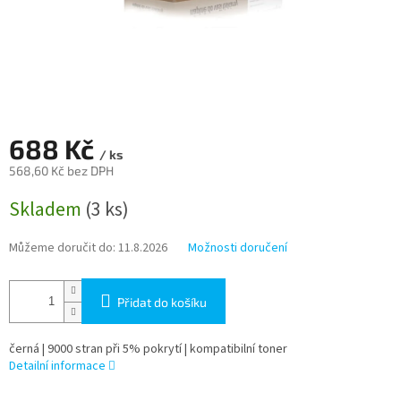
688 Kč
/ ks
568,60 Kč bez DPH
Měrná
Skladem
(3 ks)
cena:
Můžeme doručit do:
11.8.2026
Možnosti doručení
Přidat do košíku
černá | 9000 stran při 5% pokrytí | kompatibilní toner
Detailní informace