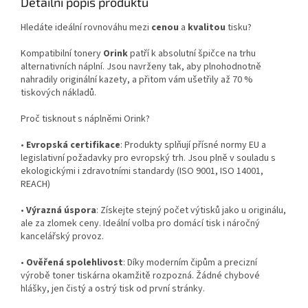
Detailní popis produktu
Hledáte ideální rovnováhu mezi
cenou
a
kvalitou
tisku?
Kompatibilní tonery
Orink
patří k absolutní špičce na trhu
alternativních náplní. Jsou navrženy tak, aby plnohodnotně
nahradily originální kazety, a přitom vám ušetřily až 70 %
tiskových nákladů.
Proč tisknout s náplněmi Orink?
•
Evropská certifikace
: Produkty splňují přísné normy EU a
legislativní požadavky pro evropský trh. Jsou plně v souladu s
ekologickými i zdravotními standardy (ISO 9001, ISO 14001,
REACH)
•
Výrazná úspora
: Získejte stejný počet výtisků jako u originálu,
ale za zlomek ceny. Ideální volba pro domácí tisk i náročný
kancelářský provoz.
•
Ověřená spolehlivost
: Díky moderním čipům a precizní
výrobě toner tiskárna okamžitě rozpozná. Žádné chybové
hlášky, jen čistý a ostrý tisk od první stránky.