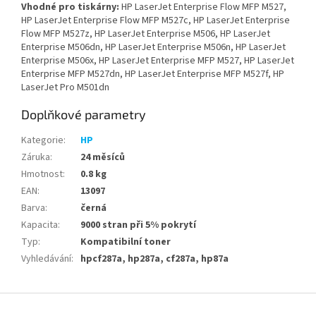
Vhodné pro tiskárny:
HP LaserJet Enterprise Flow MFP M527,
HP LaserJet Enterprise Flow MFP M527c, HP LaserJet Enterprise
Flow MFP M527z, HP LaserJet Enterprise M506, HP LaserJet
Enterprise M506dn, HP LaserJet Enterprise M506n, HP LaserJet
Enterprise M506x, HP LaserJet Enterprise MFP M527, HP LaserJet
Enterprise MFP M527dn, HP LaserJet Enterprise MFP M527f, HP
LaserJet Pro M501dn
Doplňkové parametry
Kategorie
:
HP
Záruka
:
24 měsíců
Hmotnost
:
0.8 kg
EAN
:
13097
Barva
:
černá
Kapacita
:
9000 stran při 5% pokrytí
Typ
:
Kompatibilní toner
Vyhledávání
:
hpcf287a, hp287a, cf287a, hp87a
Z
á