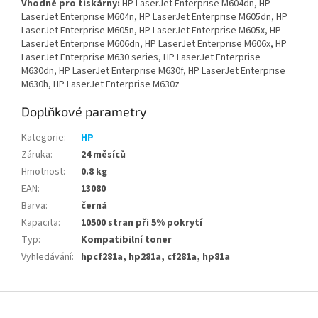
Vhodné pro tiskárny:
HP LaserJet Enterprise M604dn, HP
LaserJet Enterprise M604n, HP LaserJet Enterprise M605dn, HP
LaserJet Enterprise M605n, HP LaserJet Enterprise M605x, HP
LaserJet Enterprise M606dn, HP LaserJet Enterprise M606x, HP
LaserJet Enterprise M630 series, HP LaserJet Enterprise
M630dn, HP LaserJet Enterprise M630f, HP LaserJet Enterprise
M630h, HP LaserJet Enterprise M630z
Doplňkové parametry
Kategorie
:
HP
Záruka
:
24 měsíců
Hmotnost
:
0.8 kg
EAN
:
13080
Barva
:
černá
Kapacita
:
10500 stran při 5% pokrytí
Typ
:
Kompatibilní toner
Vyhledávání
:
hpcf281a, hp281a, cf281a, hp81a
Z
á