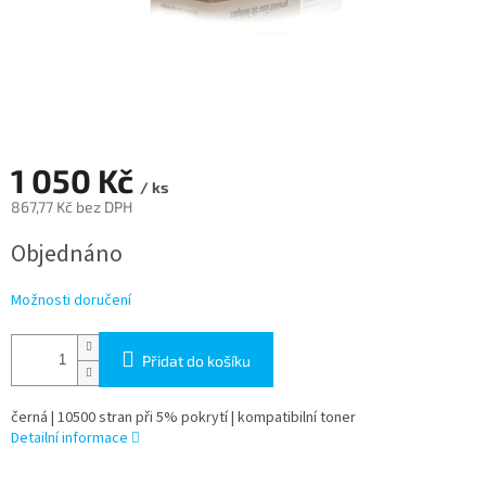
1 050 Kč
/ ks
867,77 Kč bez DPH
Měrná
Objednáno
cena:
Možnosti doručení
Přidat do košíku
černá | 10500 stran při 5% pokrytí | kompatibilní toner
Detailní informace