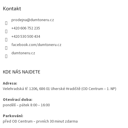
Kontakt
prodejna
@
dumtoneru.cz
+420 606 752 235
+420 530 500 434
facebook.com/dumtoneru.cz
dumtoneru.cz
KDE NÁS NAJDETE
Adresa:
Velehradská tř. 1206, 686 01 Uherské Hradiště (OD Centrum – 1. NP)
Otevírací doba:
pondělí – pátek 8:00 – 16:00
Parkování:
před OD Centrum – prvních 30 minut zdarma