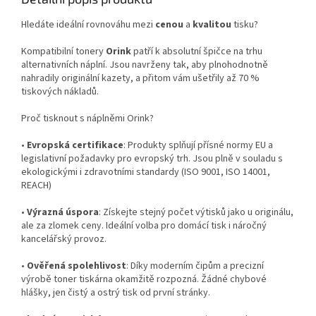
Hledáte ideální rovnováhu mezi
cenou
a
kvalitou
tisku?
Kompatibilní tonery
Orink
patří k absolutní špičce na trhu
alternativních náplní. Jsou navrženy tak, aby plnohodnotně
nahradily originální kazety, a přitom vám ušetřily až 70 %
tiskových nákladů.
Proč tisknout s náplněmi Orink?
•
Evropská certifikace
: Produkty splňují přísné normy EU a
legislativní požadavky pro evropský trh. Jsou plně v souladu s
ekologickými i zdravotními standardy (ISO 9001, ISO 14001,
REACH)
•
Výrazná úspora
: Získejte stejný počet výtisků jako u originálu,
ale za zlomek ceny. Ideální volba pro domácí tisk i náročný
kancelářský provoz.
•
Ověřená spolehlivost
: Díky moderním čipům a precizní
výrobě toner tiskárna okamžitě rozpozná. Žádné chybové
hlášky, jen čistý a ostrý tisk od první stránky.