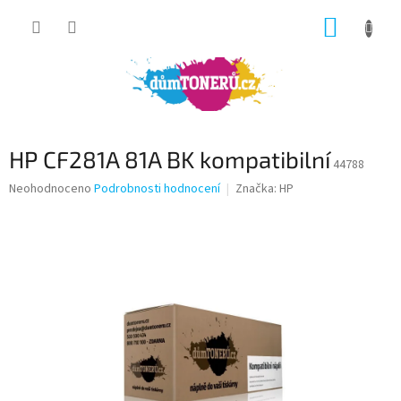
Přejít
NÁKUP
na
obsah
KOŠÍK
HP CF281A 81A BK kompatibilní
44788
Průměrné
Neohodnoceno
Podrobnosti hodnocení
Značka:
HP
hodnocení
produktu
je
0,0
z
5
hvězdiček.