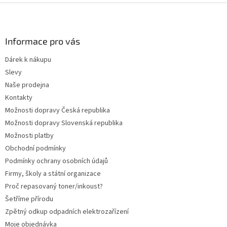
Z
á
p
a
Informace pro vás
t
Dárek k nákupu
í
Slevy
Naše prodejna
Kontakty
Možnosti dopravy Česká republika
Možnosti dopravy Slovenská republika
Možnosti platby
Obchodní podmínky
Podmínky ochrany osobních údajů
Firmy, školy a státní organizace
Proč repasovaný toner/inkoust?
Šetříme přírodu
Zpětný odkup odpadních elektrozařízení
Moje objednávka