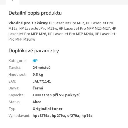
Detailní popis produktu
Vhodné pro tiskárny:
HP LaserJet Pro M12, HP LaserJet Pro
M12a, HP LaserJet Pro M12w, HP LaserJet Pro MFP M25-M27, HP
LaserJet Pro MFP M26, HP LaserJet Pro MFP M26a, HP LaserJet
Pro MFP M26nw
Doplňkové parametry
Kategorie
:
HP
Záruka
:
24 měsíců
Hmotnost
:
0.8 kg
EAN
:
JAL771141
Barva
:
černá
Kapacita
:
1000 stran při 5% pokrytí
Status
:
Akce
Typ
:
Originální toner
Vyhledávání
:
hpcf279a, hp279a, cf279a, hp79a