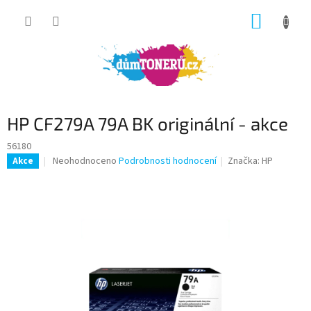
Přejít
NÁKUP
na
obsah
KOŠÍK
HP CF279A 79A BK originální - akce
56180
Průměrné
Neohodnoceno
Podrobnosti hodnocení
Značka:
HP
Akce
hodnocení
produktu
je
0,0
z
5
hvězdiček.