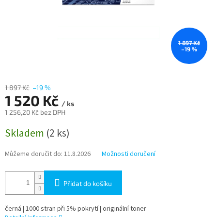
1 897 Kč
–19 %
1 897 Kč
–19 %
1 520 Kč
/ ks
1 256,20 Kč bez DPH
Měrná
Skladem
(2 ks)
cena:
Můžeme doručit do:
11.8.2026
Možnosti doručení
Přidat do košíku
černá | 1000 stran při 5% pokrytí | originální toner