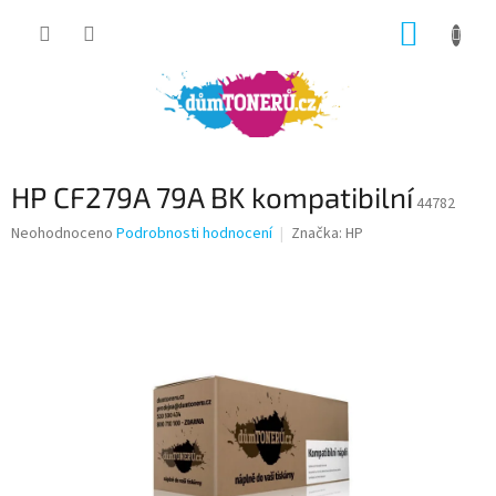
Přejít
NÁKUP
na
obsah
KOŠÍK
HP CF279A 79A BK kompatibilní
44782
Průměrné
Neohodnoceno
Podrobnosti hodnocení
Značka:
HP
hodnocení
produktu
je
0,0
z
5
hvězdiček.