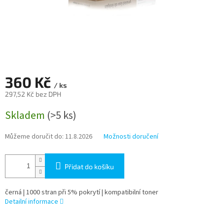
360 Kč
/ ks
297,52 Kč bez DPH
Měrná
Skladem
(>5 ks)
cena:
Můžeme doručit do:
11.8.2026
Možnosti doručení
Přidat do košíku
černá | 1000 stran při 5% pokrytí | kompatibilní toner
Detailní informace