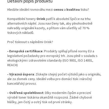
Detailní popis produktu
Hledáte ideální rovnováhu mezi
cenou
a
kvalitou
tisku?
Kompatibilní tonery
Orink
patří k absolutní špičce na trhu
alternativních náplní. Jsou navrženy tak, aby plnohodnotně
nahradily originální kazety, a přitom vám ušetřily až 70 %
tiskových nákladů.
Proč tisknout s náplněmi Orink?
•
Evropská certifikace
: Produkty splňují přísné normy EU a
legislativní požadavky pro evropský trh. Jsou plně v souladu s
ekologickými i zdravotními standardy (ISO 9001, ISO 14001,
REACH)
•
Výrazná úspora
: Získejte stejný počet výtisků jako u originálu,
ale za zlomek ceny. Ideální volba pro domácí tisk i náročný
kancelářský provoz.
•
Ověřená spolehlivost
: Díky moderním čipům a precizní
výrobě toner tiskárna okamžitě rozpozná. Žádné chybové
hlášky, jen čistý a ostrý tisk od první stránky.