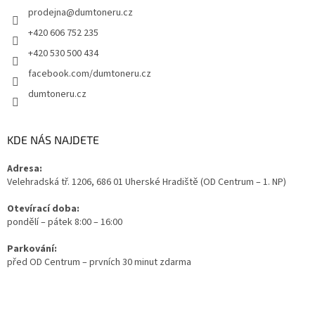
prodejna
@
dumtoneru.cz
+420 606 752 235
+420 530 500 434
facebook.com/dumtoneru.cz
dumtoneru.cz
KDE NÁS NAJDETE
Adresa:
Velehradská tř. 1206, 686 01 Uherské Hradiště (OD Centrum – 1. NP)
Otevírací doba:
pondělí – pátek 8:00 – 16:00
Parkování:
před OD Centrum – prvních 30 minut zdarma