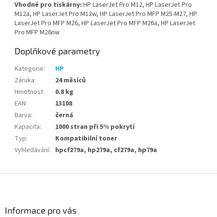
Vhodné pro tiskárny:
HP LaserJet Pro M12, HP LaserJet Pro
M12a, HP LaserJet Pro M12w, HP LaserJet Pro MFP M25-M27, HP
LaserJet Pro MFP M26, HP LaserJet Pro MFP M26a, HP LaserJet
Pro MFP M26nw
Doplňkové parametry
Kategorie
:
HP
Záruka
:
24 měsíců
Hmotnost
:
0.8 kg
EAN
:
13108
Barva
:
černá
Kapacita
:
1000 stran při 5% pokrytí
Typ
:
Kompatibilní toner
Vyhledávání
:
hpcf279a, hp279a, cf279a, hp79a
Z
á
p
a
Informace pro vás