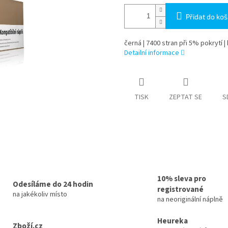
Přidat do koš
černá | 7400 stran při 5% pokrytí |
Detailní informace
TISK
ZEPTAT SE
S
10% sleva pro
Odesíláme do 24 hodin
registrované
na jakékoliv místo
na neoriginální náplně
Heureka
Zboží.cz