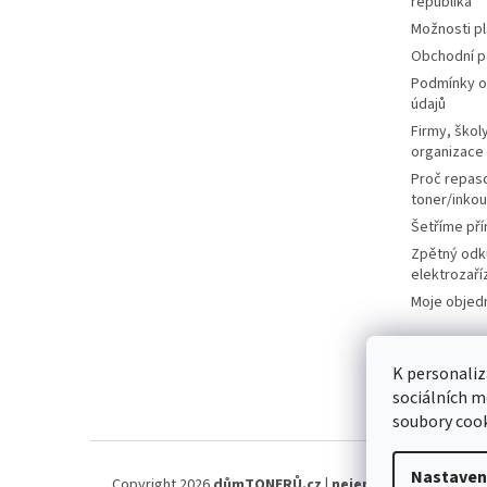
republika
Možnosti p
Obchodní 
Podmínky o
údajů
Firmy, školy
organizace
Proč repas
toner/inkou
Šetříme pří
Zpětný odk
elektrozaří
Moje objed
K personaliz
sociálních m
soubory cook
Nastaven
Copyright 2026
důmTONERŮ.cz | nejen náplně, tonery, 