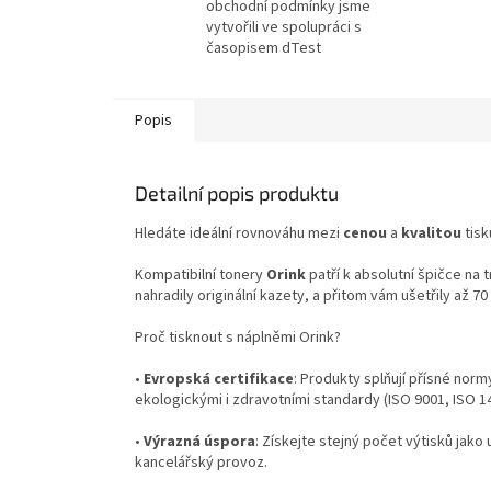
obchodní podmínky jsme
vytvořili ve spolupráci s
časopisem dTest
Popis
Detailní popis produktu
Hledáte ideální rovnováhu mezi
cenou
a
kvalitou
tisk
Kompatibilní tonery
Orink
patří k absolutní špičce na 
nahradily originální kazety, a přitom vám ušetřily až 7
Proč tisknout s náplněmi Orink?
•
Evropská certifikace
: Produkty splňují přísné norm
ekologickými i zdravotními standardy (ISO 9001, ISO 
•
Výrazná úspora
: Získejte stejný počet výtisků jako 
kancelářský provoz.