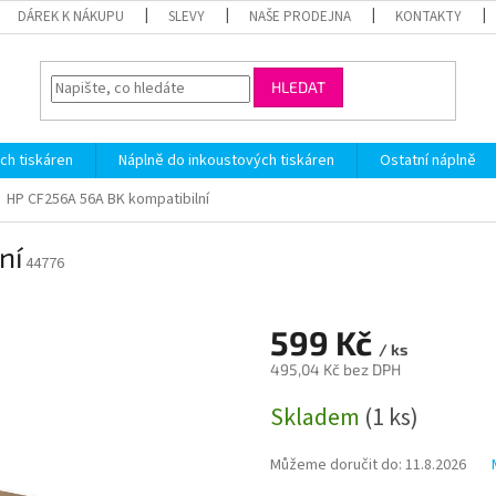
DÁREK K NÁKUPU
SLEVY
NAŠE PRODEJNA
KONTAKTY
HLEDAT
ch tiskáren
Náplně do inkoustových tiskáren
Ostatní náplně
HP CF256A 56A BK kompatibilní
ní
44776
599 Kč
/ ks
495,04 Kč bez DPH
Měrná
Skladem
(1 ks)
cena:
Můžeme doručit do:
11.8.2026