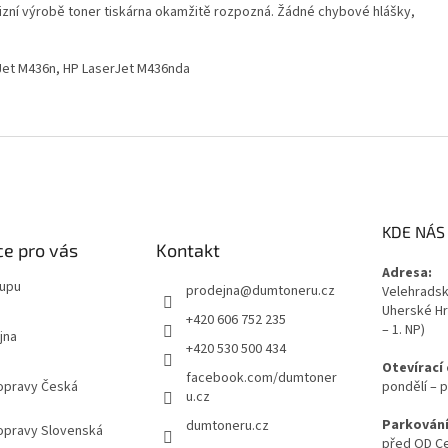
izní výrobě toner tiskárna okamžitě rozpozná. Žádné chybové hlášky,
Jet M436n, HP LaserJet M436nda
KDE NÁS
e pro vás
Kontakt
Adresa:
kupu
prodejna
@
dumtoneru.cz
Velehradská
Uherské Hr
+420 606 752 235
– 1. NP)
jna
+420 530 500 434
Otevírací
facebook.com/dumtoner
opravy Česká
pondělí – p
u.cz
Parkování
dumtoneru.cz
opravy Slovenská
před OD Ce