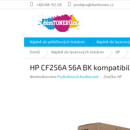
Přejít
+420 606 752 235
prodejna@dumtoneru.cz
na
obsah
Náplně do jehličkových tiskáren
Náplně do laserový
Domů
Náplně do laserových tiskáren
HP
HP CF256A 56A BK kompatibil
Průměrné
Neohodnoceno
Podrobnosti hodnocení
Značka:
HP
hodnocení
produktu
je
0,0
z
5
hvězdiček.