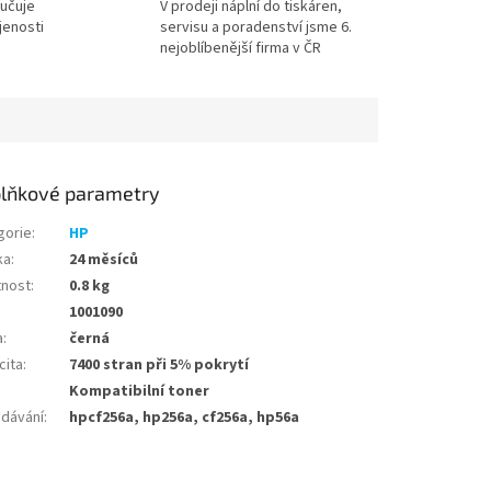
učuje
V prodeji náplní do tiskáren,
jenosti
servisu a poradenství jsme 6.
nejoblíbenější firma v ČR
lňkové parametry
gorie
:
HP
ka
:
24 měsíců
nost
:
0.8 kg
1001090
a
:
černá
cita
:
7400 stran při 5% pokrytí
Kompatibilní toner
edávání
:
hpcf256a, hp256a, cf256a, hp56a