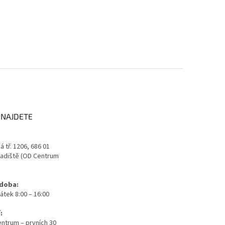
 NAJDETE
 tř. 1206, 686 01
adiště (OD Centrum
 doba:
átek 8:00 – 16:00
:
ntrum – prvních 30