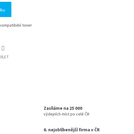
íku
 kompatibilní toner
DÍLET
Zasíláme na 25 000
výdejních míst po celé ČR
6. nejoblíbenější firma v ČR