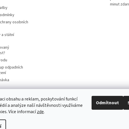
minut zda
latby
podmínky
chrany osobních
 a státní
ovaný
st?
rodu
up odpadních
zení
návka
aci obsahu a reklam, poskytování funkcí
Odmítnout
cart4future.cz
sbernybox.cz
édií a analýze naší návštěvnosti využíváme
ies. Více informací
zde
.
í
cartridge do vaší tiskárny levně
. Všechna práva vyhrazena.
Upravit nas