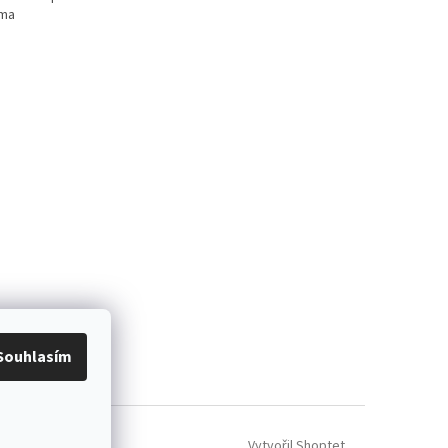
rma
Souhlasím
Vytvořil Shoptet
tavení cookies