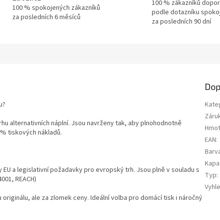
100 % zákazníků dopor
100 % spokojených zákazníků
podle dotazníku spoko
za posledních 6 měsíců
za posledních 90 dní
Dop
u?
Kate
Záru
trhu alternativních náplní. Jsou navrženy tak, aby plnohodnotně
Hmot
0 % tiskových nákladů.
EAN
:
Barv
Kapa
y EU a legislativní požadavky pro evropský trh. Jsou plně v souladu s
Typ
:
14001, REACH)
Vyhl
u originálu, ale za zlomek ceny. Ideální volba pro domácí tisk i náročný