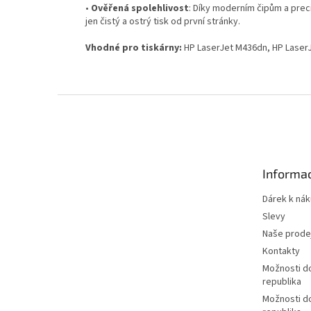
•
Ověřená spolehlivost
: Díky moderním čipům a prec
jen čistý a ostrý tisk od první stránky.
Vhodné pro tiskárny:
HP LaserJet M436dn, HP Laser
Z
á
p
a
t
Informac
í
Dárek k ná
Slevy
Naše prode
Kontakty
Možnosti d
republika
Možnosti d