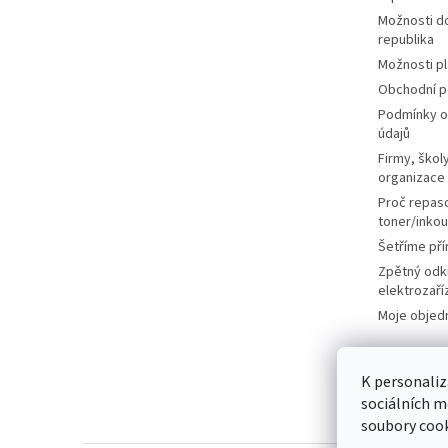
Možnosti d
republika
Možnosti p
Obchodní 
Podmínky o
údajů
Firmy, školy
organizace
Proč repas
toner/inkou
Šetříme pří
Zpětný odk
elektrozaří
Moje objed
K personaliz
sociálních m
soubory cook