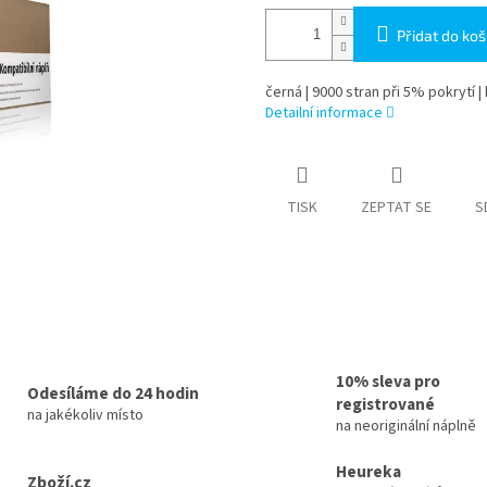
Přidat do koš
černá | 9000 stran při 5% pokrytí |
Detailní informace
TISK
ZEPTAT SE
S
10% sleva pro
Odesíláme do 24 hodin
registrované
na jakékoliv místo
na neoriginální náplně
Heureka
Zboží.cz