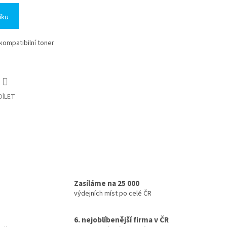
íku
 kompatibilní toner
DÍLET
Zasíláme na 25 000
výdejních míst po celé ČR
6. nejoblíbenější firma v ČR