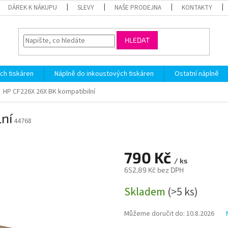
DÁREK K NÁKUPU
SLEVY
NAŠE PRODEJNA
KONTAKTY
HLEDAT
ch tiskáren
Náplně do inkoustových tiskáren
Ostatní náplně
HP CF226X 26X BK kompatibilní
ní
44768
790 Kč
/ ks
652,89 Kč bez DPH
Měrná
Skladem
(>5 ks)
cena:
Můžeme doručit do:
10.8.2026