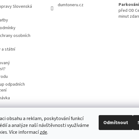
Parkování
dumtoneru.cz
opravy Slovenská
před OD Ce
minut zda
latby
podmínky
chrany osobních
 a státní
ovaný
st?
rodu
up odpadních
zení
návka
aci obsahu a reklam, poskytování funkcí
Odmítnout
cart4future.cz
sbernybox.cz
édií a analýze naší návštěvnosti využíváme
ies. Více informací
zde
.