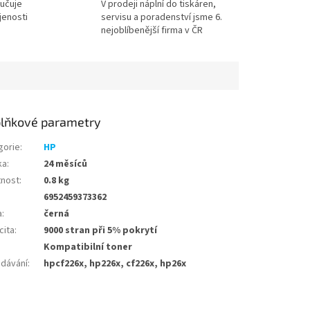
učuje
V prodeji náplní do tiskáren,
jenosti
servisu a poradenství jsme 6.
nejoblíbenější firma v ČR
lňkové parametry
gorie
:
HP
ka
:
24 měsíců
nost
:
0.8 kg
6952459373362
a
:
černá
cita
:
9000 stran při 5% pokrytí
Kompatibilní toner
edávání
:
hpcf226x, hp226x, cf226x, hp26x