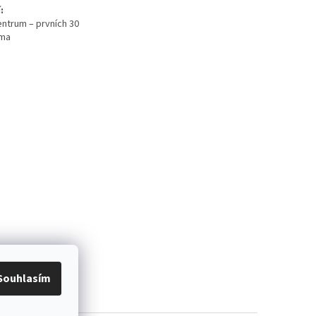
:
ntrum – prvních 30
rma
Souhlasím