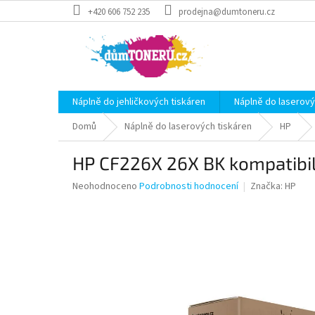
Přejít
+420 606 752 235
prodejna@dumtoneru.cz
na
obsah
Náplně do jehličkových tiskáren
Náplně do laserový
Domů
Náplně do laserových tiskáren
HP
HP CF226X 26X BK kompatibil
Průměrné
Neohodnoceno
Podrobnosti hodnocení
Značka:
HP
hodnocení
produktu
je
0,0
z
5
hvězdiček.