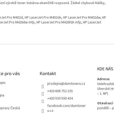
izní výrobě toner tiskárna okamžitě rozpozná. Žádné chybové hlášky,
rJet Pro M402d, HP LaserJet Pro M402dn, HP LaserJet Pro M402dw, HP
serJet Pro M426dw mfp, HP LaserJet Pro M426fdn mfp, HP LaserJet
KDE NÁS
e pro vás
Kontakt
Adresa:
kupu
prodejna
@
dumtoneru.cz
Velehradská
Uherské Hr
+420 606 752 235
– 1. NP)
jna
+420 530 500 434
Otevírací
facebook.com/dumtoner
opravy Česká
pondělí – p
u.cz