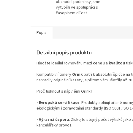
obchodní podmínky jsme
vytvořili ve spolupráci s
časopisem dTest
Popis
Detailní popis produktu
Hledáte ideální rovnováhu mezi
cenou
a
kvalitou
tisk
Kompatibilní tonery
Orink
patří k absolutní špičce na 
nahradily originální kazety, a přitom vám ušetřily až 7
Proč tisknout s náplněmi Orink?
•
Evropská certifikace
: Produkty splňují přísné norm
ekologickými i zdravotními standardy (ISO 9001, ISO 
•
Výrazná úspora
: Získejte stejný počet výtisků jako 
kancelářský provoz.