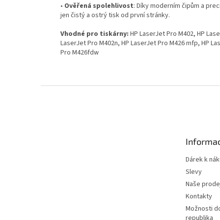
•
Ověřená spolehlivost
: Díky moderním čipům a prec
jen čistý a ostrý tisk od první stránky.
Vhodné pro tiskárny:
HP LaserJet Pro M402, HP Lase
LaserJet Pro M402n, HP LaserJet Pro M426 mfp, HP La
Pro M426fdw
Z
á
p
a
t
Informac
í
Dárek k ná
Slevy
Naše prode
Kontakty
Možnosti d
republika