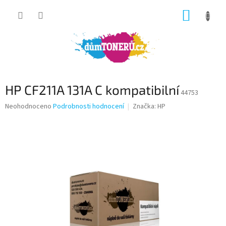
Přejít
NÁKUP
na
obsah
KOŠÍK
HP CF211A 131A C kompatibilní
44753
Průměrné
Neohodnoceno
Podrobnosti hodnocení
Značka:
HP
hodnocení
produktu
je
0,0
z
5
hvězdiček.