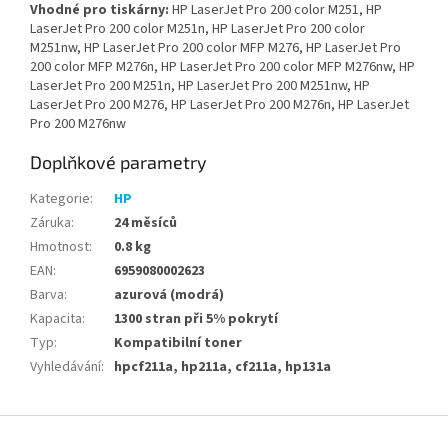
Vhodné pro tiskárny:
HP LaserJet Pro 200 color M251, HP
LaserJet Pro 200 color M251n, HP LaserJet Pro 200 color
M251nw, HP LaserJet Pro 200 color MFP M276, HP LaserJet Pro
200 color MFP M276n, HP LaserJet Pro 200 color MFP M276nw, HP
LaserJet Pro 200 M251n, HP LaserJet Pro 200 M251nw, HP
LaserJet Pro 200 M276, HP LaserJet Pro 200 M276n, HP LaserJet
Pro 200 M276nw
Doplňkové parametry
Kategorie
:
HP
Záruka
:
24 měsíců
Hmotnost
:
0.8 kg
EAN
:
6959080002623
Barva
:
azurová (modrá)
Kapacita
:
1300 stran při 5% pokrytí
Typ
:
Kompatibilní toner
Vyhledávání
:
hpcf211a, hp211a, cf211a, hp131a
Z
á