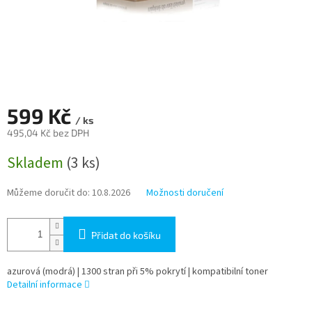
599 Kč
/ ks
495,04 Kč bez DPH
Měrná
Skladem
(3 ks)
cena:
Můžeme doručit do:
10.8.2026
Možnosti doručení
Přidat do košíku
azurová (modrá) | 1300 stran při 5% pokrytí | kompatibilní toner
Detailní informace