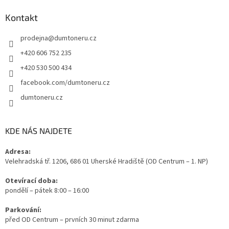
Kontakt
prodejna
@
dumtoneru.cz
+420 606 752 235
+420 530 500 434
facebook.com/dumtoneru.cz
dumtoneru.cz
KDE NÁS NAJDETE
Adresa:
Velehradská tř. 1206, 686 01 Uherské Hradiště (OD Centrum – 1. NP)
Otevírací doba:
pondělí – pátek 8:00 – 16:00
Parkování:
před OD Centrum – prvních 30 minut zdarma