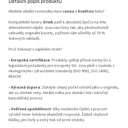
Detailní popis produktu
Hledáte ideální rovnováhu mezi
cenou
a
kvalitou
tisku?
Kompatibilní tonery
Orink
patří k absolutní špičce na trhu
alternativních náplní. Jsou navrženy tak, aby plnohodnotně
nahradily originální kazety, a přitom vám ušetřily až 70 %
tiskových nákladů.
Proč tisknout s náplněmi Orink?
•
Evropská certifikace
: Produkty splňují přísné normy EU a
legislativní požadavky pro evropský trh. Jsou plně v souladu s
ekologickými i zdravotními standardy (ISO 9001, ISO 14001,
REACH)
•
Výrazná úspora
: Získejte stejný počet výtisků jako u originálu,
ale za zlomek ceny. Ideální volba pro domácí tisk i náročný
kancelářský provoz.
•
Ověřená spolehlivost
: Díky moderním čipům a precizní
výrobě toner tiskárna okamžitě rozpozná. Žádné chybové
hlášky, jen čistý a ostrý tisk od první stránky.