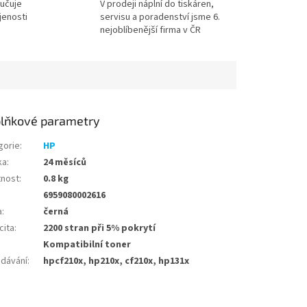
učuje
V prodeji náplní do tiskáren,
jenosti
servisu a poradenství jsme 6.
nejoblíbenější firma v ČR
lňkové parametry
gorie
:
HP
ka
:
24 měsíců
nost
:
0.8 kg
6959080002616
a
:
černá
cita
:
2200 stran při 5% pokrytí
Kompatibilní toner
edávání
:
hpcf210x, hp210x, cf210x, hp131x