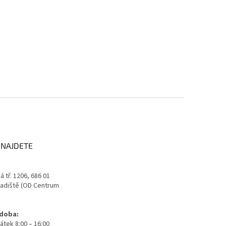
 NAJDETE
 tř. 1206, 686 01
adiště (OD Centrum
 doba:
átek 8:00 – 16:00