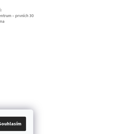
:
ntrum – prvních 30
rma
Souhlasím