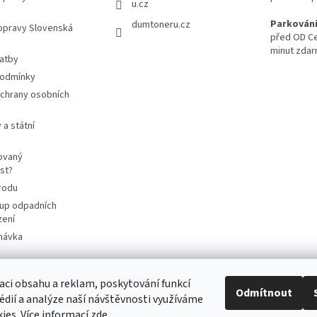
u.cz
Parkování
dumtoneru.cz
opravy Slovenská
před OD Ce
minut zda
latby
podmínky
chrany osobních
 a státní
ovaný
st?
rodu
up odpadních
zení
návka
aci obsahu a reklam, poskytování funkcí
Odmítnout
cart4future.cz
sbernybox.cz
édií a analýze naší návštěvnosti využíváme
ies. Více informací
zde
.