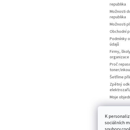
republika
Možnosti d
republika
Možnosti p
Obchodní 
Podmínky o
údajů
Firmy, školy
organizace
Proč repas
toner/inkou
Šetříme pří
Zpětný odk
elektrozaří
Moje objed
K personaliz
sociálních m
soubory cook