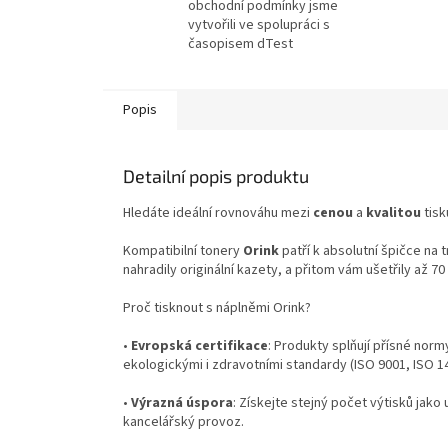
obchodní podmínky jsme
vytvořili ve spolupráci s
časopisem dTest
Popis
Detailní popis produktu
Hledáte ideální rovnováhu mezi
cenou
a
kvalitou
tisk
Kompatibilní tonery
Orink
patří k absolutní špičce na 
nahradily originální kazety, a přitom vám ušetřily až 7
Proč tisknout s náplněmi Orink?
•
Evropská certifikace
: Produkty splňují přísné norm
ekologickými i zdravotními standardy (ISO 9001, ISO 
•
Výrazná úspora
: Získejte stejný počet výtisků jako 
kancelářský provoz.