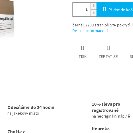
Přidat do koš
černá | 2200 stran při 5% pokrytí |
Detailní informace
TISK
ZEPTAT SE
S
10% sleva pro
Odesíláme do 24 hodin
registrované
na jakékoliv místo
na neoriginální náplně
Heureka
Zboží.cz