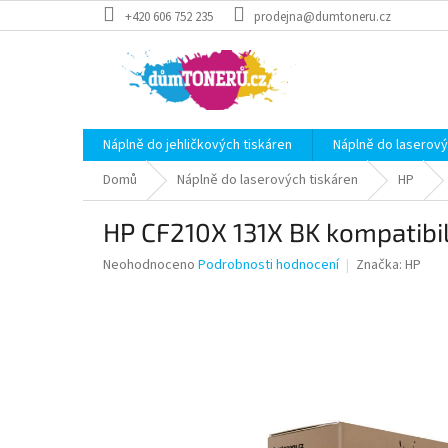
Přejít
+420 606 752 235
prodejna@dumtoneru.cz
na
obsah
Náplně do jehličkových tiskáren
Náplně do laserový
Domů
Náplně do laserových tiskáren
HP
HP CF210X 131X BK kompatibil
Průměrné
Neohodnoceno
Podrobnosti hodnocení
Značka:
HP
hodnocení
produktu
je
0,0
z
5
hvězdiček.