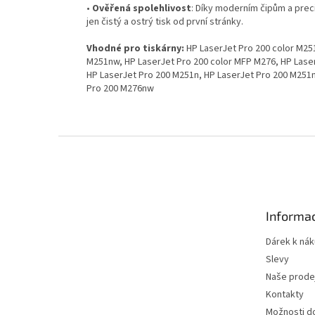
•
Ověřená spolehlivost
: Díky moderním čipům a prec
jen čistý a ostrý tisk od první stránky.
Vhodné pro tiskárny:
HP LaserJet Pro 200 color M251
M251nw, HP LaserJet Pro 200 color MFP M276, HP Lase
HP LaserJet Pro 200 M251n, HP LaserJet Pro 200 M251n
Pro 200 M276nw
Z
á
p
a
t
Informac
í
Dárek k ná
Slevy
Naše prode
Kontakty
Možnosti d