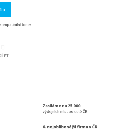
íku
 kompatibilní toner
DÍLET
Zasíláme na 25 000
výdejních míst po celé ČR
6. nejoblíbenější firma v ČR