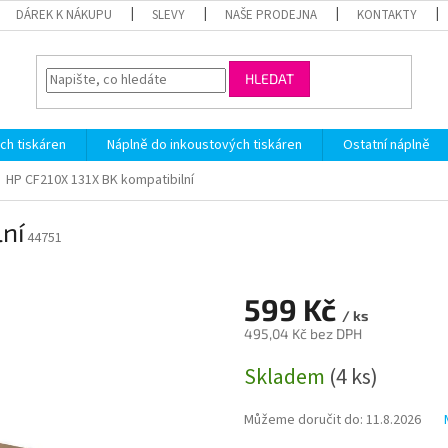
DÁREK K NÁKUPU
SLEVY
NAŠE PRODEJNA
KONTAKTY
HLEDAT
ch tiskáren
Náplně do inkoustových tiskáren
Ostatní náplně
HP CF210X 131X BK kompatibilní
ní
44751
599 Kč
/ ks
495,04 Kč bez DPH
Měrná
Skladem
(4 ks)
cena:
Můžeme doručit do:
11.8.2026