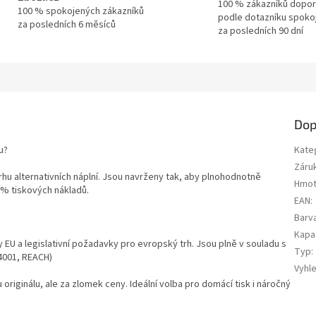
100 % zákazníků dopor
100 % spokojených zákazníků
podle dotazníku spoko
za posledních 6 měsíců
za posledních 90 dní
Dop
u?
Kate
Záru
trhu alternativních náplní. Jsou navrženy tak, aby plnohodnotně
Hmot
0 % tiskových nákladů.
EAN
:
Barv
Kapa
y EU a legislativní požadavky pro evropský trh. Jsou plně v souladu s
Typ
:
14001, REACH)
Vyhl
u originálu, ale za zlomek ceny. Ideální volba pro domácí tisk i náročný