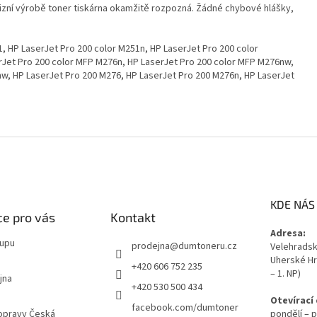
izní výrobě toner tiskárna okamžitě rozpozná. Žádné chybové hlášky,
, HP LaserJet Pro 200 color M251n, HP LaserJet Pro 200 color
rJet Pro 200 color MFP M276n, HP LaserJet Pro 200 color MFP M276nw,
w, HP LaserJet Pro 200 M276, HP LaserJet Pro 200 M276n, HP LaserJet
KDE NÁS
e pro vás
Kontakt
Adresa:
kupu
prodejna
@
dumtoneru.cz
Velehradská
Uherské Hr
+420 606 752 235
– 1. NP)
jna
+420 530 500 434
Otevírací
facebook.com/dumtoner
opravy Česká
pondělí – p