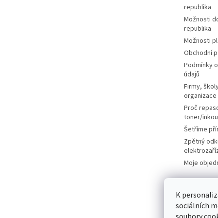
republika
Možnosti d
republika
Možnosti p
Obchodní 
Podmínky o
údajů
Firmy, školy
organizace
Proč repas
toner/inkou
Šetříme pří
Zpětný odk
elektrozaří
Moje objed
K personaliz
sociálních m
soubory cook