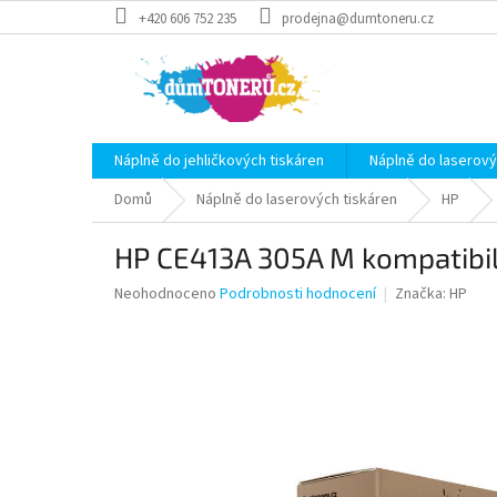
Přejít
+420 606 752 235
prodejna@dumtoneru.cz
na
obsah
Náplně do jehličkových tiskáren
Náplně do laserový
Domů
Náplně do laserových tiskáren
HP
HP CE413A 305A M kompatibil
Průměrné
Neohodnoceno
Podrobnosti hodnocení
Značka:
HP
hodnocení
produktu
je
0,0
z
5
hvězdiček.