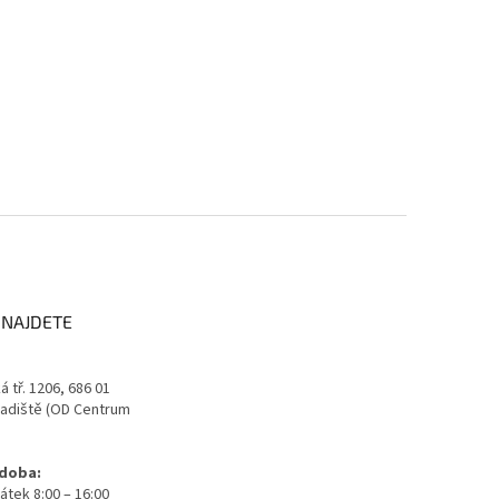
 NAJDETE
 tř. 1206, 686 01
adiště (OD Centrum
 doba:
átek 8:00 – 16:00