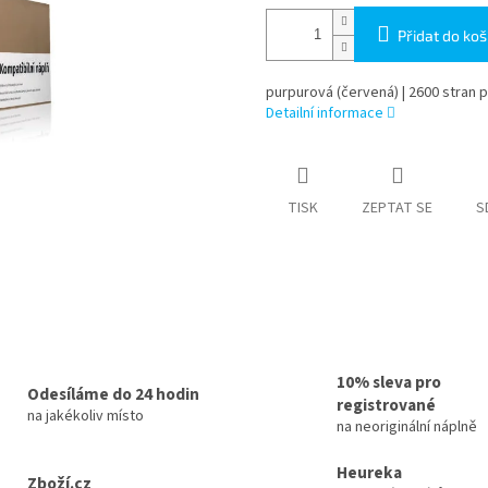
Přidat do koš
purpurová (červená) | 2600 stran p
Detailní informace
TISK
ZEPTAT SE
S
10% sleva pro
Odesíláme do 24 hodin
registrované
na jakékoliv místo
na neoriginální náplně
Heureka
Zboží.cz