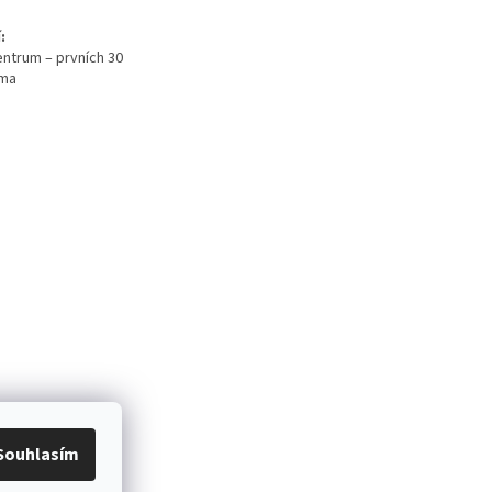
:
ntrum – prvních 30
rma
Souhlasím