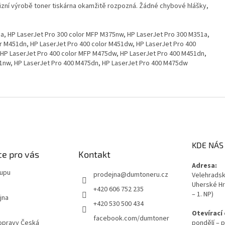
izní výrobě toner tiskárna okamžitě rozpozná. Žádné chybové hlášky,
1a, HP LaserJet Pro 300 color MFP M375nw, HP LaserJet Pro 300 M351a,
r M451dn, HP LaserJet Pro 400 color M451dw, HP LaserJet Pro 400
 HP LaserJet Pro 400 color MFP M475dw, HP LaserJet Pro 400 M451dn,
1nw, HP LaserJet Pro 400 M475dn, HP LaserJet Pro 400 M475dw
KDE NÁS
e pro vás
Kontakt
Adresa:
kupu
prodejna
@
dumtoneru.cz
Velehradská
Uherské Hr
+420 606 752 235
– 1. NP)
jna
+420 530 500 434
Otevírací
facebook.com/dumtoner
opravy Česká
pondělí – p