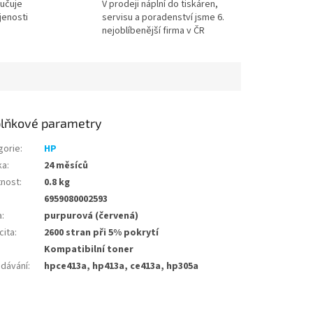
učuje
V prodeji náplní do tiskáren,
jenosti
servisu a poradenství jsme 6.
nejoblíbenější firma v ČR
lňkové parametry
gorie
:
HP
ka
:
24 měsíců
nost
:
0.8 kg
6959080002593
a
:
purpurová (červená)
cita
:
2600 stran při 5% pokrytí
Kompatibilní toner
edávání
:
hpce413a, hp413a, ce413a, hp305a