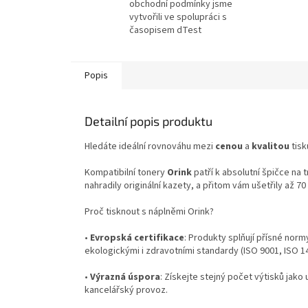
obchodní podmínky jsme
vytvořili ve spolupráci s
časopisem dTest
Popis
Detailní popis produktu
Hledáte ideální rovnováhu mezi
cenou
a
kvalitou
tisk
Kompatibilní tonery
Orink
patří k absolutní špičce na 
nahradily originální kazety, a přitom vám ušetřily až 7
Proč tisknout s náplněmi Orink?
•
Evropská certifikace
: Produkty splňují přísné norm
ekologickými i zdravotními standardy (ISO 9001, ISO 
•
Výrazná úspora
: Získejte stejný počet výtisků jako 
kancelářský provoz.