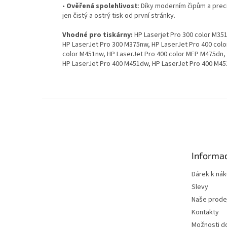
•
Ověřená spolehlivost
: Díky moderním čipům a prec
jen čistý a ostrý tisk od první stránky.
Vhodné pro tiskárny:
HP Laserjet Pro 300 color M35
HP LaserJet Pro 300 M375nw, HP LaserJet Pro 400 colo
color M451nw, HP LaserJet Pro 400 color MFP M475dn,
HP LaserJet Pro 400 M451dw, HP LaserJet Pro 400 M45
Z
á
p
a
t
Informac
í
Dárek k ná
Slevy
Naše prode
Kontakty
Možnosti d