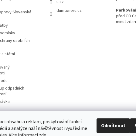
u.cz
Parkování
dumtoneru.cz
opravy Slovenská
před OD Ce
minut zda
latby
podmínky
chrany osobních
 a státní
ovaný
st?
rodu
up odpadních
zení
návka
aci obsahu a reklam, poskytování funkcí
Odmítnout
cart4future.cz
sbernybox.cz
édií a analýze naší návštěvnosti využíváme
ies. Více informací
zde
.