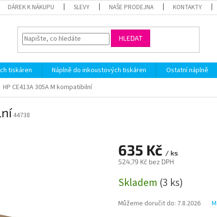
DÁREK K NÁKUPU
SLEVY
NAŠE PRODEJNA
KONTAKTY
HLEDAT
ch tiskáren
Náplně do inkoustových tiskáren
Ostatní náplně
HP CE413A 305A M kompatibilní
ní
44738
635 Kč
/ ks
524,79 Kč bez DPH
Měrná
Skladem
(3 ks)
cena:
Můžeme doručit do:
7.8.2026
M