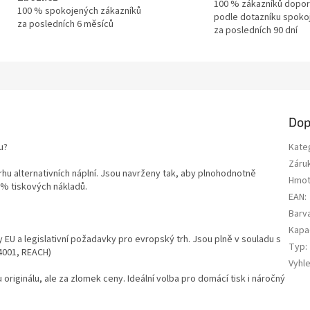
100 % zákazníků dopor
100 % spokojených zákazníků
podle dotazníku spoko
za posledních 6 měsíců
za posledních 90 dní
Dop
u?
Kate
Záru
trhu alternativních náplní. Jsou navrženy tak, aby plnohodnotně
Hmot
0 % tiskových nákladů.
EAN
:
Barv
Kapa
y EU a legislativní požadavky pro evropský trh. Jsou plně v souladu s
Typ
:
14001, REACH)
Vyhl
u originálu, ale za zlomek ceny. Ideální volba pro domácí tisk i náročný