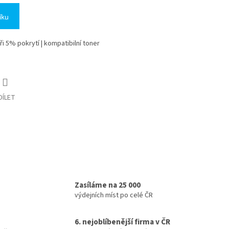
íku
ři 5% pokrytí | kompatibilní toner
DÍLET
Zasíláme na 25 000
výdejních míst po celé ČR
6. nejoblíbenější firma v ČR