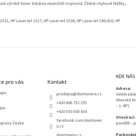
izní výrobě toner tiskárna okamžitě rozpozná. Žádné chybové hlášky,
1521, HP LaserJet 1527, HP LaserJet 1528, HP LaserJet CM1410, HP
KDE NÁS
e pro vás
Kontakt
Adresa:
kupu
prodejna
@
dumtoneru.cz
Velehradská
Uherské Hr
+420 606 752 235
– 1. NP)
jna
+420 530 500 434
Otevírací
facebook.com/dumtoner
opravy Česká
pondělí – p
u.cz
Parkování
dumtoneru.cz