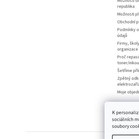
Možnosti d
republika
Možnosti p
Obchodní 
Podmínky o
údajů
Firmy, školy
organizace
Proč repas
toner/inkou
Šetříme pří
Zpětný odk
elektrozaří
Moje objed
K personaliz
sociálních m
soubory cook