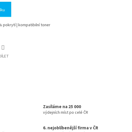
íku
% pokrytí | kompatibilní toner
DÍLET
Zasíláme na 25 000
výdejních míst po celé ČR
6. nejoblíbenější firma v ČR