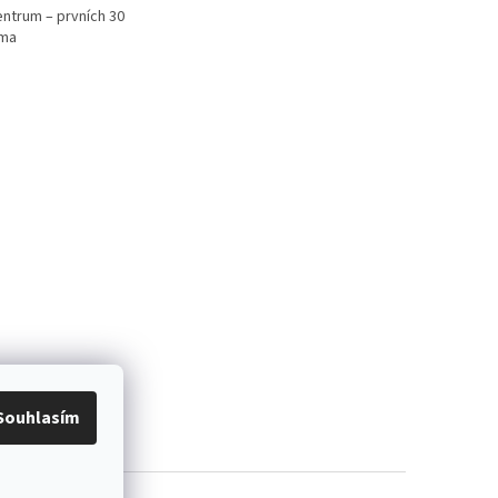
ntrum – prvních 30
rma
Souhlasím