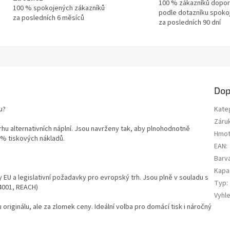
100 % zákazníků dopor
100 % spokojených zákazníků
podle dotazníku spoko
za posledních 6 měsíců
za posledních 90 dní
Dop
u?
Kate
Záru
trhu alternativních náplní. Jsou navrženy tak, aby plnohodnotně
Hmot
0 % tiskových nákladů.
EAN
:
Barv
Kapa
y EU a legislativní požadavky pro evropský trh. Jsou plně v souladu s
Typ
:
14001, REACH)
Vyhl
u originálu, ale za zlomek ceny. Ideální volba pro domácí tisk i náročný