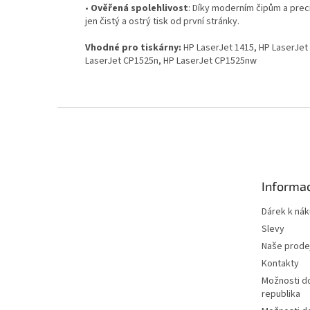
•
Ověřená spolehlivost
: Díky moderním čipům a prec
jen čistý a ostrý tisk od první stránky.
Vhodné pro tiskárny:
HP LaserJet 1415, HP LaserJet 
LaserJet CP1525n, HP LaserJet CP1525nw
Z
á
p
a
t
Informac
í
Dárek k ná
Slevy
Naše prode
Kontakty
Možnosti d
republika