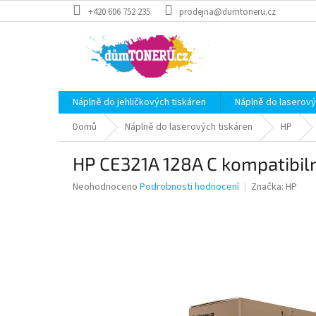
Přejít
+420 606 752 235
prodejna@dumtoneru.cz
na
obsah
Náplně do jehličkových tiskáren
Náplně do laserový
Domů
Náplně do laserových tiskáren
HP
HP CE321A 128A C kompatibiln
Průměrné
Neohodnoceno
Podrobnosti hodnocení
Značka:
HP
hodnocení
produktu
je
0,0
z
5
hvězdiček.