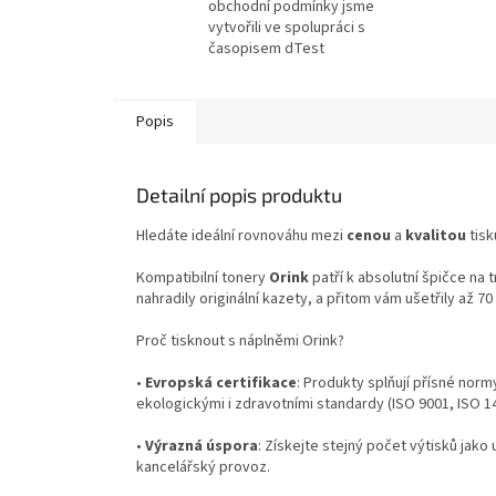
obchodní podmínky jsme
vytvořili ve spolupráci s
časopisem dTest
Popis
Detailní popis produktu
Hledáte ideální rovnováhu mezi
cenou
a
kvalitou
tisk
Kompatibilní tonery
Orink
patří k absolutní špičce na 
nahradily originální kazety, a přitom vám ušetřily až 7
Proč tisknout s náplněmi Orink?
•
Evropská certifikace
: Produkty splňují přísné norm
ekologickými i zdravotními standardy (ISO 9001, ISO 
•
Výrazná úspora
: Získejte stejný počet výtisků jako 
kancelářský provoz.