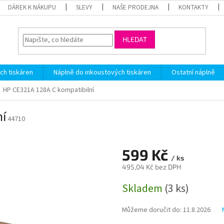
DÁREK K NÁKUPU
SLEVY
NAŠE PRODEJNA
KONTAKTY
HLEDAT
ch tiskáren
Náplně do inkoustových tiskáren
Ostatní náplně
HP CE321A 128A C kompatibilní
í
44710
599 Kč
/ ks
495,04 Kč bez DPH
Měrná
Skladem
(3 ks)
cena:
Můžeme doručit do:
11.8.2026