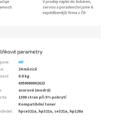
učuje
V prodeji náplní do tiskáren,
jenosti
servisu a poradenství jsme 6.
nejoblíbenější firma v ČR
lňkové parametry
gorie
:
HP
ka
:
24 měsíců
nost
:
0.8 kg
6959080002623
a
:
azurová (modrá)
cita
:
1300 stran při 5% pokrytí
Kompatibilní toner
edávání
:
hpce321a, hp321a, ce321a, hp128a