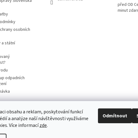
opravy Slovenská
před OD Ce
minut zda
latby
podmínky
chrany osobních
 a státní
ovaný
st?
rodu
up odpadních
zení
návka
aci obsahu a reklam, poskytování funkcí
Odmítnout
cart4future.cz
sbernybox.cz
édií a analýze naší návštěvnosti využíváme
ies. Více informací
zde
.