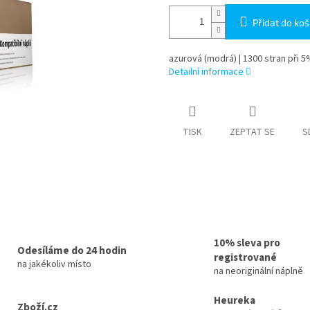
Přidat do koš
azurová (modrá) | 1300 stran při 5
Detailní informace
TISK
ZEPTAT SE
S
10% sleva pro
Odesíláme do 24 hodin
registrované
na jakékoliv místo
na neoriginální náplně
Heureka
Zboží.cz