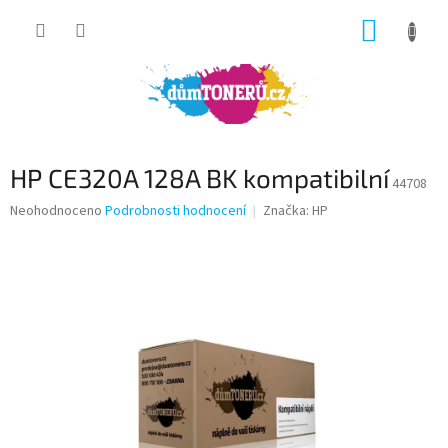
Přejít
NÁKUP
na
obsah
KOŠÍK
HP CE320A 128A BK kompatibilní
44708
Průměrné
Neohodnoceno
Podrobnosti hodnocení
Značka:
HP
hodnocení
produktu
je
0,0
z
5
hvězdiček.