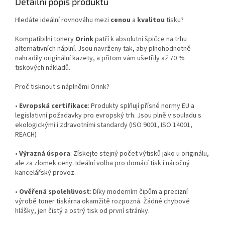
Detailní popis produktu
Hledáte ideální rovnováhu mezi
cenou
a
kvalitou
tisku?
Kompatibilní tonery
Orink
patří k absolutní špičce na trhu
alternativních náplní. Jsou navrženy tak, aby plnohodnotně
nahradily originální kazety, a přitom vám ušetřily až 70 %
tiskových nákladů.
Proč tisknout s náplněmi Orink?
•
Evropská certifikace
: Produkty splňují přísné normy EU a
legislativní požadavky pro evropský trh. Jsou plně v souladu s
ekologickými i zdravotními standardy (ISO 9001, ISO 14001,
REACH)
•
Výrazná úspora
: Získejte stejný počet výtisků jako u originálu,
ale za zlomek ceny. Ideální volba pro domácí tisk i náročný
kancelářský provoz.
•
Ověřená spolehlivost
: Díky moderním čipům a precizní
výrobě toner tiskárna okamžitě rozpozná. Žádné chybové
hlášky, jen čistý a ostrý tisk od první stránky.