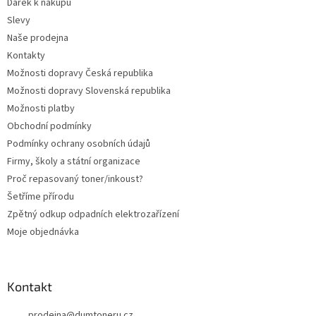
Dárek k nákupu
í
Slevy
Naše prodejna
Kontakty
Možnosti dopravy Česká republika
Možnosti dopravy Slovenská republika
Možnosti platby
Obchodní podmínky
Podmínky ochrany osobních údajů
Firmy, školy a státní organizace
Proč repasovaný toner/inkoust?
Šetříme přírodu
Zpětný odkup odpadních elektrozařízení
Moje objednávka
Kontakt
prodejna
@
dumtoneru.cz