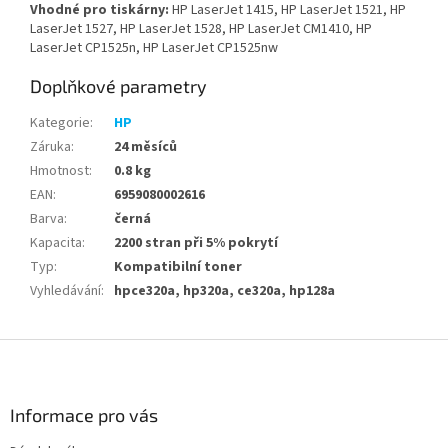
Vhodné pro tiskárny:
HP LaserJet 1415, HP LaserJet 1521, HP
LaserJet 1527, HP LaserJet 1528, HP LaserJet CM1410, HP
LaserJet CP1525n, HP LaserJet CP1525nw
Doplňkové parametry
Kategorie
:
HP
Záruka
:
24 měsíců
Hmotnost
:
0.8 kg
EAN
:
6959080002616
Barva
:
černá
Kapacita
:
2200 stran při 5% pokrytí
Typ
:
Kompatibilní toner
Vyhledávání
:
hpce320a, hp320a, ce320a, hp128a
Z
á
p
a
Informace pro vás
t