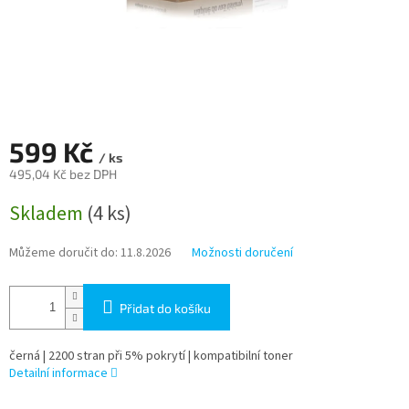
599 Kč
/ ks
495,04 Kč bez DPH
Měrná
Skladem
(4 ks)
cena:
Můžeme doručit do:
11.8.2026
Možnosti doručení
Přidat do košíku
černá | 2200 stran při 5% pokrytí | kompatibilní toner
Detailní informace