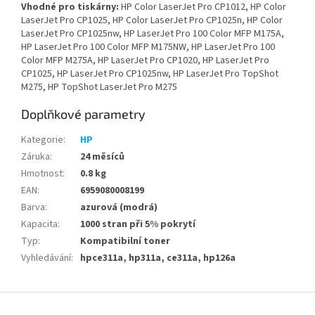
Vhodné pro tiskárny:
HP Color LaserJet Pro CP1012, HP Color
LaserJet Pro CP1025, HP Color LaserJet Pro CP1025n, HP Color
LaserJet Pro CP1025nw, HP LaserJet Pro 100 Color MFP M175A,
HP LaserJet Pro 100 Color MFP M175NW, HP LaserJet Pro 100
Color MFP M275A, HP LaserJet Pro CP1020, HP LaserJet Pro
CP1025, HP LaserJet Pro CP1025nw, HP LaserJet Pro TopShot
M275, HP TopShot LaserJet Pro M275
Doplňkové parametry
Kategorie
:
HP
Záruka
:
24 měsíců
Hmotnost
:
0.8 kg
EAN
:
6959080008199
Barva
:
azurová (modrá)
Kapacita
:
1000 stran při 5% pokrytí
Typ
:
Kompatibilní toner
Vyhledávání
:
hpce311a, hp311a, ce311a, hp126a
Z
á