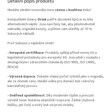
Detailní popis produktu
Hledáte ideální rovnováhu mezi
cenou
a
kvalitou
tisku?
Kompatibilní tonery
Orink
patří k absolutní špičce na trhu
alternativních náplní. Jsou navrženy tak, aby plnohodnotně
nahradily originální kazety, a přitom vám ušetřily až 70 %
tiskových nákladů.
Proč tisknout s náplněmi Orink?
•
Evropská certifikace
: Produkty splňují přísné normy EU a
legislativní požadavky pro evropský trh. Jsou plně v souladu s
ekologickými i zdravotními standardy (ISO 9001, ISO 14001,
REACH)
•
Výrazná úspora
: Získejte stejný počet výtisků jako u originálu,
ale za zlomek ceny. Ideální volba pro domácí tisk i náročný
kancelářský provoz.
•
Ověřená spolehlivost
: Díky moderním čipům a precizní
výrobě toner tiskárna okamžitě rozpozná. Žádné chybové
hlášky, jen čistý a ostrý tisk od první stránky.