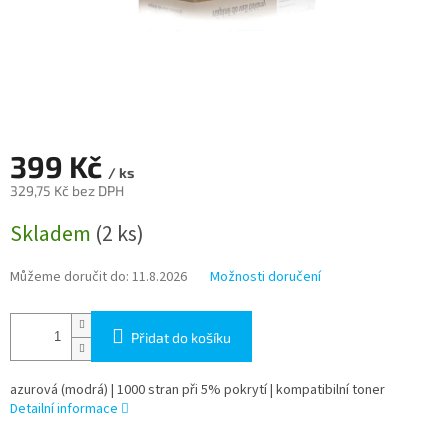
399 Kč
/ ks
329,75 Kč bez DPH
Měrná
Skladem
(2 ks)
cena:
Můžeme doručit do:
11.8.2026
Možnosti doručení
Přidat do košíku
azurová (modrá) | 1000 stran při 5% pokrytí | kompatibilní toner
Detailní informace