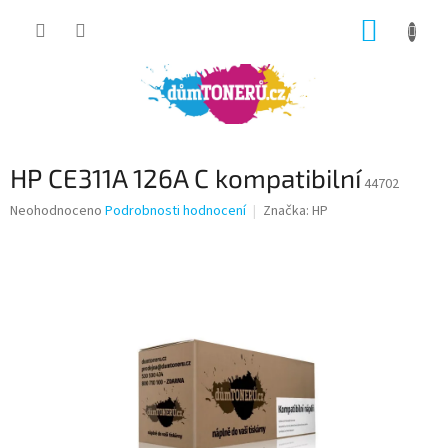
Přejít
NÁKUP
na
obsah
KOŠÍK
HP CE311A 126A C kompatibilní
44702
Průměrné
Neohodnoceno
Podrobnosti hodnocení
Značka:
HP
hodnocení
produktu
je
0,0
z
5
hvězdiček.