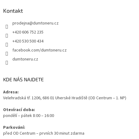
Kontakt
prodejna
@
dumtoneru.cz
+420 606 752 235
+420 530 500 434
facebook.com/dumtoneru.cz
dumtoneru.cz
KDE NÁS NAJDETE
Adresa:
Velehradská tř. 1206, 686 01 Uherské Hradiště (OD Centrum – 1. NP)
Otevírací doba:
pondělí – pátek 8:00 – 16:00
Parkování:
před OD Centrum – prvních 30 minut zdarma