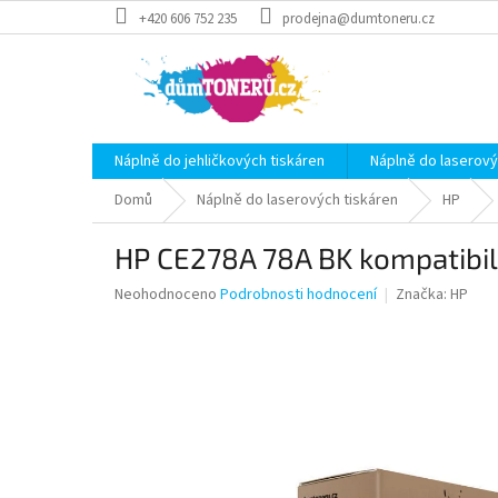
Přejít
+420 606 752 235
prodejna@dumtoneru.cz
na
obsah
Náplně do jehličkových tiskáren
Náplně do laserový
Domů
Náplně do laserových tiskáren
HP
HP CE278A 78A BK kompatibil
Průměrné
Neohodnoceno
Podrobnosti hodnocení
Značka:
HP
hodnocení
produktu
je
0,0
z
5
hvězdiček.