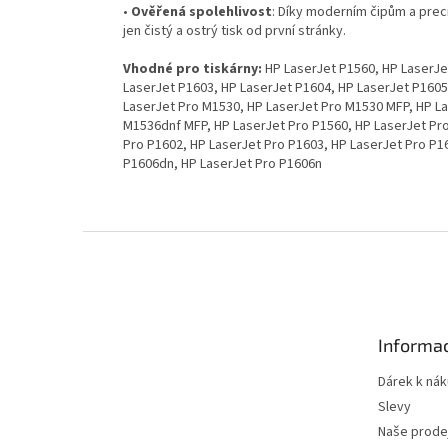
•
Ověřená spolehlivost
: Díky moderním čipům a prec
jen čistý a ostrý tisk od první stránky.
Vhodné pro tiskárny:
HP LaserJet P1560, HP LaserJe
LaserJet P1603, HP LaserJet P1604, HP LaserJet P1605
LaserJet Pro M1530, HP LaserJet Pro M1530 MFP, HP La
M1536dnf MFP, HP LaserJet Pro P1560, HP LaserJet Pro
Pro P1602, HP LaserJet Pro P1603, HP LaserJet Pro P1
P1606dn, HP LaserJet Pro P1606n
Z
á
p
a
t
Informac
í
Dárek k ná
Slevy
Naše prode