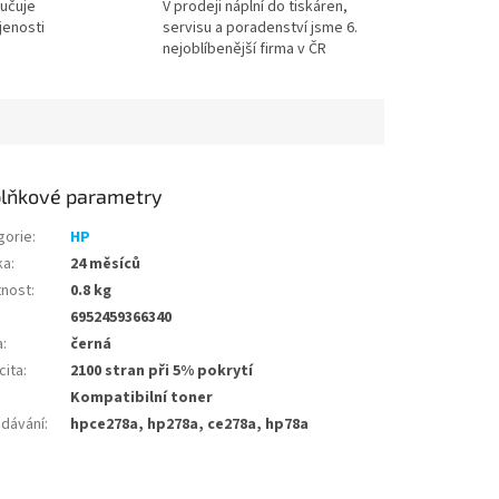
učuje
V prodeji náplní do tiskáren,
jenosti
servisu a poradenství jsme 6.
nejoblíbenější firma v ČR
lňkové parametry
gorie
:
HP
ka
:
24 měsíců
nost
:
0.8 kg
6952459366340
a
:
černá
cita
:
2100 stran při 5% pokrytí
Kompatibilní toner
edávání
:
hpce278a, hp278a, ce278a, hp78a