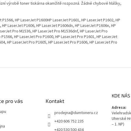
izní výrobě toner tiskárna okamžitě rozpozná. Žádné chybové hlášky,
t P1566, HP LaserJet P1600HP LaserJet P1601, HP LaserJet P1602, HP
, HP LaserJet P1606, HP LaserJet P1606dn, HP LaserJet P1606n, HP
serJet Pro M1536, HP LaserJet Pro M1536dnf, HP LaserJet Pro
 P1566, HP LaserJet Pro P1600, HP LaserJet Pro P1601, HP LaserJet
604, HP LaserJet Pro P1605, HP LaserJet Pro P1606, HP LaserJet Pro
KDE NÁS
e pro vás
Kontakt
Adresa:
kupu
prodejna
@
dumtoneru.cz
Velehradská
Uherské Hr
+420 606 752 235
– 1. NP)
jna
+420 530 500 434