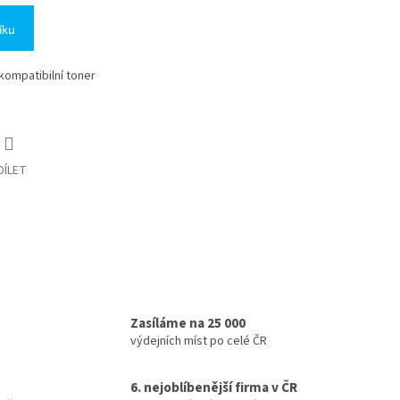
íku
 kompatibilní toner
DÍLET
Zasíláme na 25 000
výdejních míst po celé ČR
6. nejoblíbenější firma v ČR