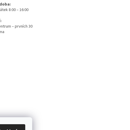
 doba:
átek 8:00 – 16:00
:
ntrum – prvních 30
rma