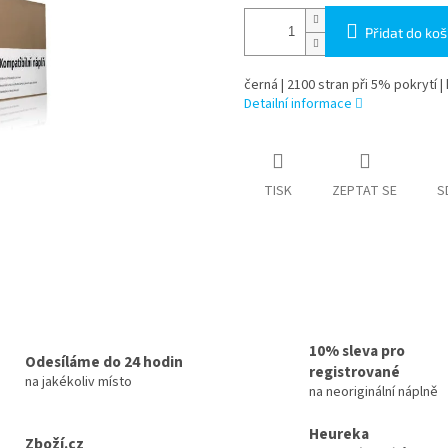
Přidat do koš
černá | 2100 stran při 5% pokrytí |
Detailní informace
TISK
ZEPTAT SE
S
10% sleva pro
Odesíláme do 24 hodin
registrované
na jakékoliv místo
na neoriginální náplně
Heureka
Zboží.cz