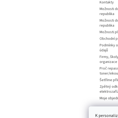
Kontakty
Možnosti d
republika
Možnosti d
republika
Možnosti p
Obchodní 
Podmínky o
údajů
Firmy, školy
organizace
Proč repas
toner/inkou
Šetříme pří
Zpětný odk
elektrozaří
Moje objed
K personaliz