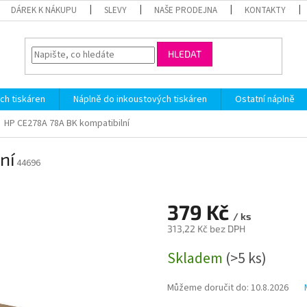
DÁREK K NÁKUPU
SLEVY
NAŠE PRODEJNA
KONTAKTY
HLEDAT
ch tiskáren
Náplně do inkoustových tiskáren
Ostatní náplně
HP CE278A 78A BK kompatibilní
ní
44696
379 Kč
/ ks
313,22 Kč bez DPH
Měrná
Skladem
(>5 ks)
cena:
Můžeme doručit do:
10.8.2026