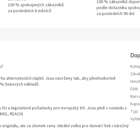
100 % zákazníků dopor
100 % spokojených zákazníků
podle dotazníku spoko
za posledních 6 měsíců
za posledních 90 dní
Dop
u?
Kate
Záru
trhu alternativních náplní. Jsou navrženy tak, aby plnohodnotně
Hmot
0 % tiskových nákladů.
EAN
:
Barv
Kapa
y EU a legislativní požadavky pro evropský trh. Jsou plně v souladu s
Typ
:
14001, REACH)
Vyhl
u originálu, ale za zlomek ceny. Ideální volba pro domácí tisk i náročný