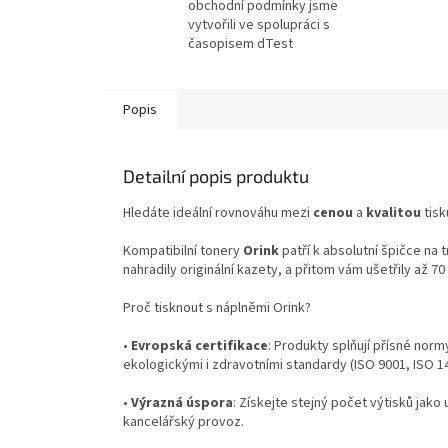
obchodní podmínky jsme
vytvořili ve spolupráci s
časopisem dTest
Popis
Detailní popis produktu
Hledáte ideální rovnováhu mezi
cenou
a
kvalitou
tisk
Kompatibilní tonery
Orink
patří k absolutní špičce na 
nahradily originální kazety, a přitom vám ušetřily až 7
Proč tisknout s náplněmi Orink?
•
Evropská certifikace
: Produkty splňují přísné norm
ekologickými i zdravotními standardy (ISO 9001, ISO 
•
Výrazná úspora
: Získejte stejný počet výtisků jako 
kancelářský provoz.