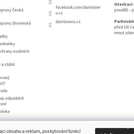
Otevírací
facebook.com/dumtoner
opravy Česká
pondělí – p
u.cz
Parkování
dumtoneru.cz
opravy Slovenská
před OD Ce
minut zda
latby
podmínky
chrany osobních
 a státní
ovaný
st?
rodu
up odpadních
zení
návka
aci obsahu a reklam, poskytování funkcí