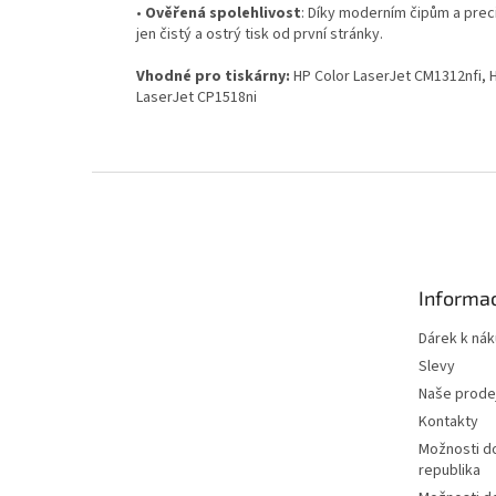
•
Ověřená spolehlivost
: Díky moderním čipům a prec
jen čistý a ostrý tisk od první stránky.
Vhodné pro tiskárny:
HP Color LaserJet CM1312nfi, H
LaserJet CP1518ni
Z
á
p
a
t
Informac
í
Dárek k ná
Slevy
Naše prode
Kontakty
Možnosti d
republika