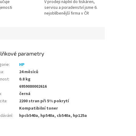
učuje
V prodeji náplní do tiskáren,
jenosti
servisu a poradenství jsme 6.
nejoblíbenější firma v ČR
lňkové parametry
gorie
:
HP
ka
:
24 měsíců
nost
:
0.8 kg
6959080002616
a
:
černá
cita
:
2200 stran při 5% pokrytí
Kompatibilní toner
edávání
:
hpcb540a, hp540a, cb540a, hp125a