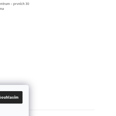
ntrum – prvních 30
rma
Souhlasím