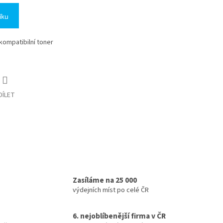
íku
 kompatibilní toner
DÍLET
Zasíláme na 25 000
výdejních míst po celé ČR
6. nejoblíbenější firma v ČR