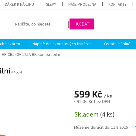
DÁREK K NÁKUPU
SLEVY
NAŠE PRODEJNA
KONTAKTY
HLEDAT
ch tiskáren
Náplně do inkoustových tiskáren
Ostatní náplně
HP CB540A 125A BK kompatibilní
lní
44654
599 Kč
/ ks
495,04 Kč bez DPH
Měrná
Skladem
(4 ks)
cena:
Můžeme doručit do:
11.8.2026