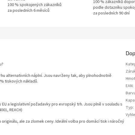
100 % zákazníků dopor
100 % spokojených zákazníků
podle dotazníku spoko
za posledních 6 měsíců
za posledních 90 dní
Dop
u?
Kate
Záru
trhu alternativních náplní. Jsou navrženy tak, aby plnohodnotně
Hmot
0 % tiskových nákladů.
EAN
:
Barv
Kapa
y EU a legislativní požadavky pro evropský trh. Jsou plně v souladu s
Typ
:
14001, REACH)
Vyhl
u originálu, ale za zlomek ceny. Ideální volba pro domácí tisk i náročný