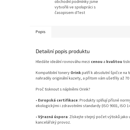
obchodní podmínky jsme
vytvořili ve spolupráci s
časopisem dTest
Popis
Detailní popis produktu
Hledáte ideální rovnováhu mezi
cenou
a
kvalitou
tisk
Kompatibilní tonery
Orink
patří k absolutní špičce na 
nahradily originální kazety, a přitom vám ušetřily až 7
Proč tisknout s náplněmi Orink?
•
Evropská certifikace
: Produkty splňují přísné norm
ekologickými i zdravotními standardy (ISO 9001, ISO 
•
Výrazná úspora
: Získejte stejný počet výtisků jako 
kancelářský provoz.