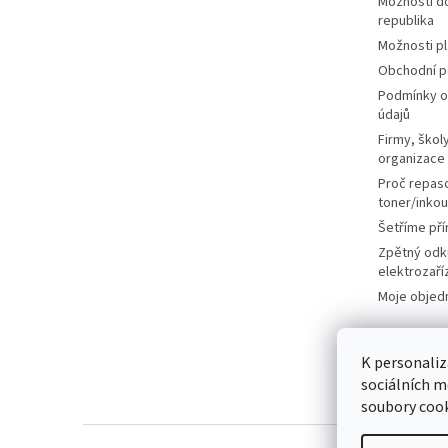
Možnosti d
republika
Možnosti p
Obchodní 
Podmínky o
údajů
Firmy, školy
organizace
Proč repas
toner/inkou
Šetříme pří
Zpětný odk
elektrozaří
Moje objed
K personaliz
sociálních m
soubory cook