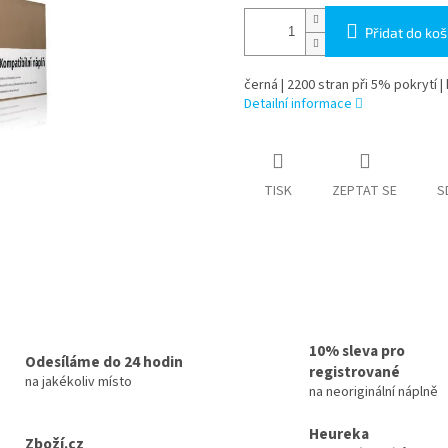
Přidat do koš
černá | 2200 stran při 5% pokrytí |
Detailní informace
TISK
ZEPTAT SE
S
10% sleva pro
Odesíláme do 24 hodin
registrované
na jakékoliv místo
na neoriginální náplně
Heureka
Zboží.cz