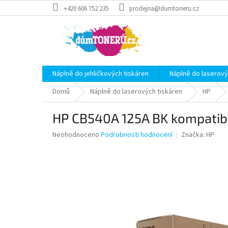
Přejít
+420 606 752 235
prodejna@dumtoneru.cz
na
obsah
Náplně do jehličkových tiskáren
Náplně do laserový
Domů
Náplně do laserových tiskáren
HP
HP CB540A 125A BK kompatibi
Průměrné
Neohodnoceno
Podrobnosti hodnocení
Značka:
HP
hodnocení
produktu
je
0,0
z
5
hvězdiček.