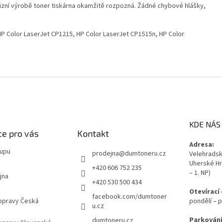
izní výrobě toner tiskárna okamžitě rozpozná. Žádné chybové hlášky,
P Color LaserJet CP1215, HP Color LaserJet CP1515n, HP Color
KDE NÁS
e pro vás
Kontakt
Adresa:
kupu
prodejna
@
dumtoneru.cz
Velehradská
Uherské Hr
+420 606 752 235
– 1. NP)
jna
+420 530 500 434
Otevírací
facebook.com/dumtoner
opravy Česká
pondělí – p
u.cz
Parkování
dumtoneru.cz