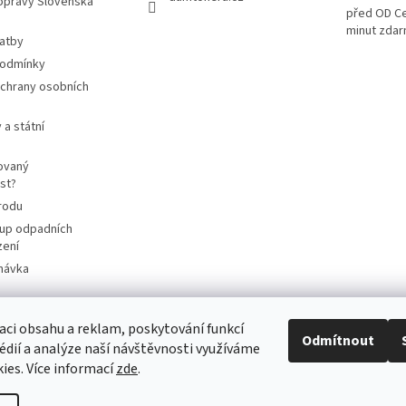
opravy Slovenská
před OD Ce
minut zda
latby
podmínky
chrany osobních
 a státní
ovaný
st?
rodu
up odpadních
zení
návka
aci obsahu a reklam, poskytování funkcí
Odmítnout
cart4future.cz
sbernybox.cz
édií a analýze naší návštěvnosti využíváme
ies. Více informací
zde
.