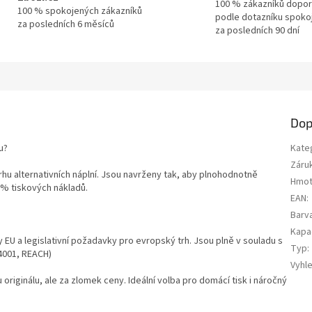
100 % zákazníků dopor
100 % spokojených zákazníků
podle dotazníku spoko
za posledních 6 měsíců
za posledních 90 dní
Dop
u?
Kate
Záru
trhu alternativních náplní. Jsou navrženy tak, aby plnohodnotně
Hmot
0 % tiskových nákladů.
EAN
:
Barv
Kapa
y EU a legislativní požadavky pro evropský trh. Jsou plně v souladu s
Typ
:
14001, REACH)
Vyhl
u originálu, ale za zlomek ceny. Ideální volba pro domácí tisk i náročný