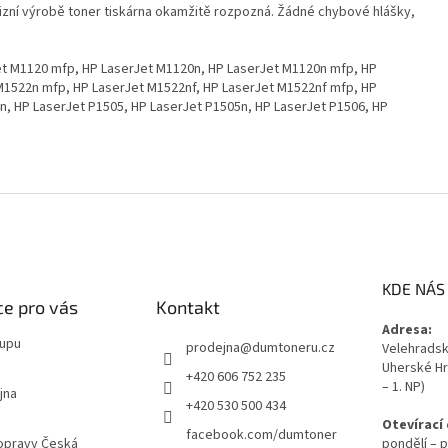
izní výrobě toner tiskárna okamžitě rozpozná. Žádné chybové hlášky,
t M1120 mfp, HP LaserJet M1120n, HP LaserJet M1120n mfp, HP
M1522n mfp, HP LaserJet M1522nf, HP LaserJet M1522nf mfp, HP
n, HP LaserJet P1505, HP LaserJet P1505n, HP LaserJet P1506, HP
KDE NÁS
e pro vás
Kontakt
Adresa:
kupu
prodejna
@
dumtoneru.cz
Velehradská
Uherské Hr
+420 606 752 235
– 1. NP)
jna
+420 530 500 434
Otevírací
facebook.com/dumtoner
opravy Česká
pondělí – p