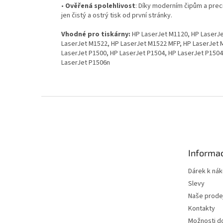
•
Ověřená spolehlivost
: Díky moderním čipům a prec
jen čistý a ostrý tisk od první stránky.
Vhodné pro tiskárny:
HP LaserJet M1120, HP LaserJe
LaserJet M1522, HP LaserJet M1522 MFP, HP LaserJet 
LaserJet P1500, HP LaserJet P1504, HP LaserJet P1504
LaserJet P1506n
Z
á
p
a
t
Informac
í
Dárek k ná
Slevy
Naše prode
Kontakty
Možnosti d