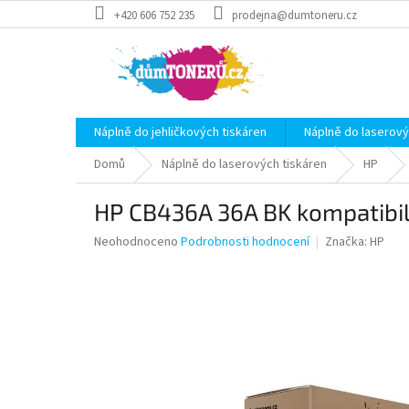
Přejít
+420 606 752 235
prodejna@dumtoneru.cz
na
obsah
Náplně do jehličkových tiskáren
Náplně do laserový
Domů
Náplně do laserových tiskáren
HP
HP CB436A 36A BK kompatibil
Průměrné
Neohodnoceno
Podrobnosti hodnocení
Značka:
HP
hodnocení
produktu
je
0,0
z
5
hvězdiček.