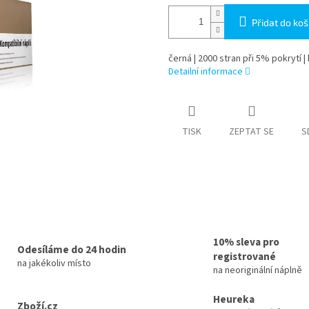
Přidat do koš
černá | 2000 stran při 5% pokrytí |
Detailní informace
TISK
ZEPTAT SE
S
10% sleva pro
Odesíláme do 24 hodin
registrované
na jakékoliv místo
na neoriginální náplně
Heureka
Zboží.cz