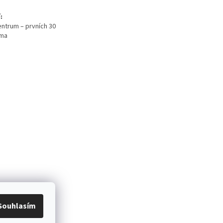
:
ntrum – prvních 30
rma
Souhlasím