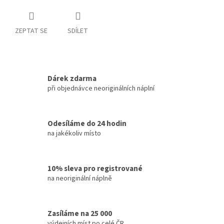
ZEPTAT SE
SDÍLET
Dárek zdarma
při objednávce neoriginálních náplní
Odesíláme do 24 hodin
na jakékoliv místo
10% sleva pro registrované
na neoriginální náplně
Zasíláme na 25 000
výdejních míst po celé ČR