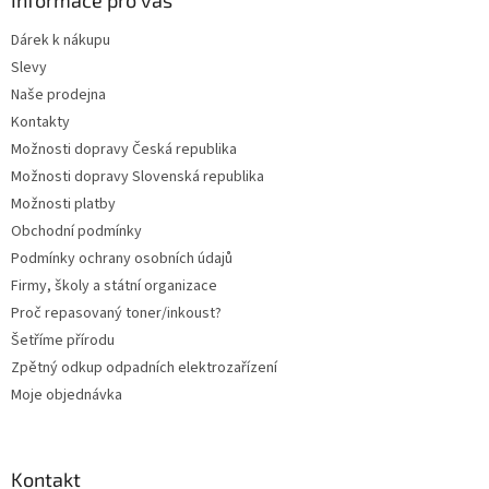
a
Informace pro vás
t
Dárek k nákupu
í
Slevy
Naše prodejna
Kontakty
Možnosti dopravy Česká republika
Možnosti dopravy Slovenská republika
Možnosti platby
Obchodní podmínky
Podmínky ochrany osobních údajů
Firmy, školy a státní organizace
Proč repasovaný toner/inkoust?
Šetříme přírodu
Zpětný odkup odpadních elektrozařízení
Moje objednávka
Kontakt