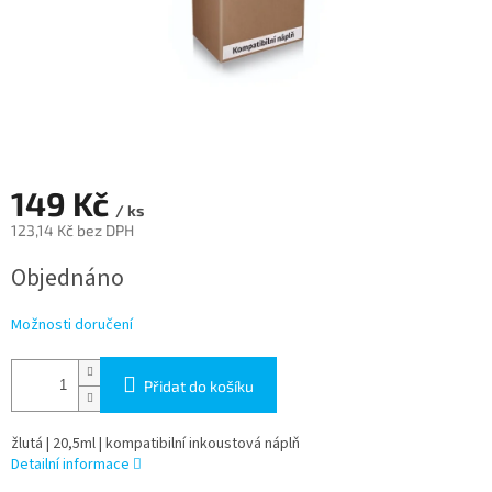
149 Kč
/ ks
123,14 Kč bez DPH
Měrná
Objednáno
cena:
Možnosti doručení
Přidat do košíku
žlutá | 20,5ml | kompatibilní inkoustová náplň
Detailní informace