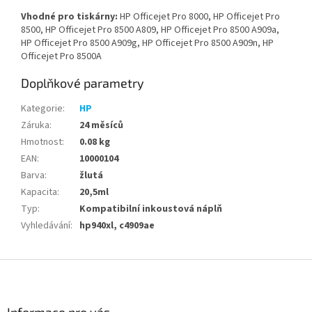
Vhodné pro tiskárny:
HP Officejet Pro 8000, HP Officejet Pro
8500, HP Officejet Pro 8500 A809, HP Officejet Pro 8500 A909a,
HP Officejet Pro 8500 A909g, HP Officejet Pro 8500 A909n, HP
Officejet Pro 8500A
Doplňkové parametry
Kategorie
:
HP
Záruka
:
24 měsíců
Hmotnost
:
0.08 kg
EAN
:
10000104
Barva
:
žlutá
Kapacita
:
20,5ml
Typ
:
Kompatibilní inkoustová náplň
Vyhledávání
:
hp940xl, c4909ae
Z
á
p