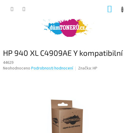
Přejít
NÁKUP
na
obsah
KOŠÍK
HP 940 XL C4909AE Y kompatibilní
44629
Průměrné
Neohodnoceno
Podrobnosti hodnocení
Značka:
HP
hodnocení
produktu
je
0,0
z
5
hvězdiček.