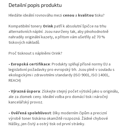
Detailní popis produktu
Hledáte ideální rovnováhu mezi
cenou
a
kvalitou
tisku?
Kompatibilní tonery
Orink
patří k absolutní špičce na trhu
alternativních náplní. Jsou navrženy tak, aby plnohodnotně
nahradily originální kazety, a přitom vám ušetřily až 70 %
tiskových nákladů.
Proč tisknout s náplněmi Orink?
•
Evropská certifikace
: Produkty splňují přísné normy EU a
legislativní požadavky pro evropský trh. Jsou plně v souladu s
ekologickými i zdravotními standardy (ISO 9001, ISO 14001,
REACH)
•
Výrazná úspora
: Získejte stejný počet výtisků jako u originálu,
ale za zlomek ceny. Ideální volba pro domácí tisk i náročný
kancelářský provoz.
•
Ověřená spolehlivost
: Díky moderním čipům a precizní
výrobě toner tiskárna okamžitě rozpozná. Žádné chybové
hlášky, jen čistý a ostrý tisk od první stránky.