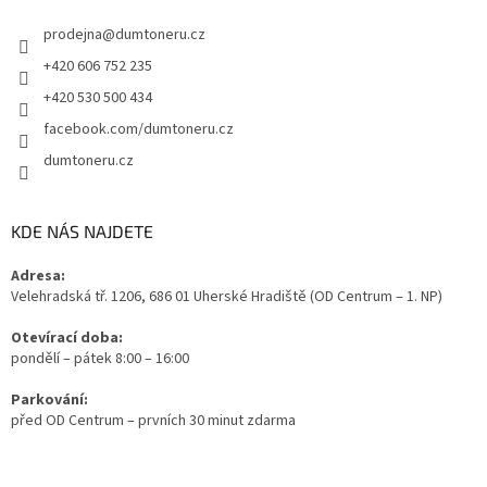
prodejna
@
dumtoneru.cz
+420 606 752 235
+420 530 500 434
facebook.com/dumtoneru.cz
dumtoneru.cz
KDE NÁS NAJDETE
Adresa:
Velehradská tř. 1206, 686 01 Uherské Hradiště (OD Centrum – 1. NP)
Otevírací doba:
pondělí – pátek 8:00 – 16:00
Parkování:
před OD Centrum – prvních 30 minut zdarma