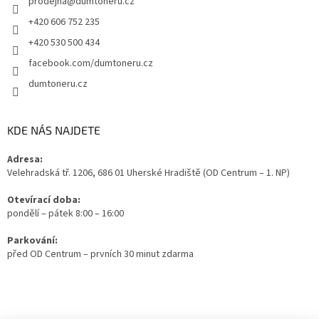
prodejna
@
dumtoneru.cz
+420 606 752 235
+420 530 500 434
facebook.com/dumtoneru.cz
dumtoneru.cz
KDE NÁS NAJDETE
Adresa:
Velehradská tř. 1206, 686 01 Uherské Hradiště (OD Centrum – 1. NP)
Otevírací doba:
pondělí – pátek 8:00 – 16:00
Parkování:
před OD Centrum – prvních 30 minut zdarma