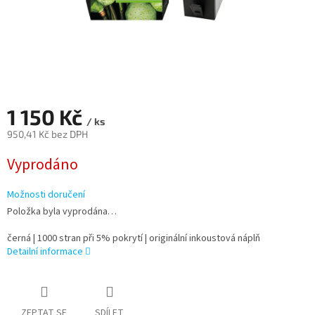
1 150 Kč
/ ks
950,41 Kč bez DPH
Měrná
Vyprodáno
cena:
Možnosti doručení
Položka byla vyprodána…
černá | 1000 stran při 5% pokrytí | originální inkoustová náplň
Detailní informace
ZEPTAT SE
SDÍLET