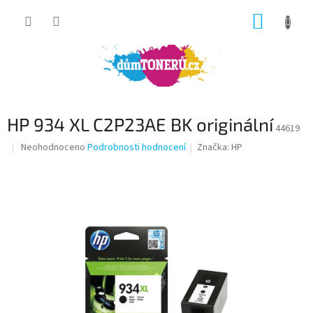
Přejít
NÁKUP
na
obsah
KOŠÍK
HP 934 XL C2P23AE BK originální
44619
Průměrné
Neohodnoceno
Podrobnosti hodnocení
Značka:
HP
hodnocení
produktu
je
0,0
z
5
hvězdiček.