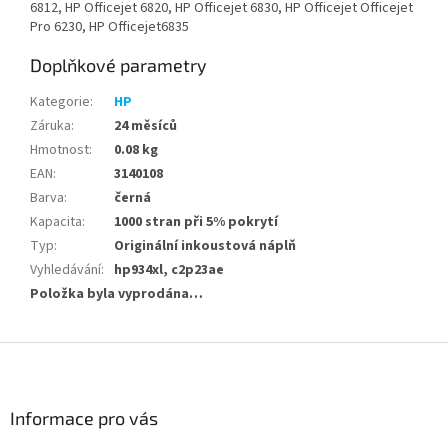
6812, HP Officejet 6820, HP Officejet 6830, HP Officejet Officejet
Pro 6230, HP Officejet6835
Doplňkové parametry
Kategorie
:
HP
Záruka
:
24 měsíců
Hmotnost
:
0.08 kg
EAN
:
3140108
Barva
:
černá
Kapacita
:
1000 stran při 5% pokrytí
Typ
:
Originální inkoustová náplň
Vyhledávání
:
hp934xl, c2p23ae
Položka byla vyprodána…
Z
á
p
a
Informace pro vás
t