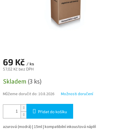
69 Kč
/ ks
57,02 Kč bez DPH
Měrná
Skladem
(3 ks)
cena:
Můžeme doručit do:
10.8.2026
Možnosti doručení
Přidat do košíku
azurová (modrá) | 15ml | kompatibilní inkoustová náplň