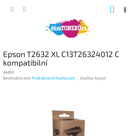
Přejít
NÁKUP
na
obsah
KOŠÍK
Epson T2632 XL C13T26324012 C
kompatibilní
44450
Průměrné
Neohodnoceno
Podrobnosti hodnocení
Značka:
Epson
hodnocení
produktu
je
0,0
z
5
hvězdiček.