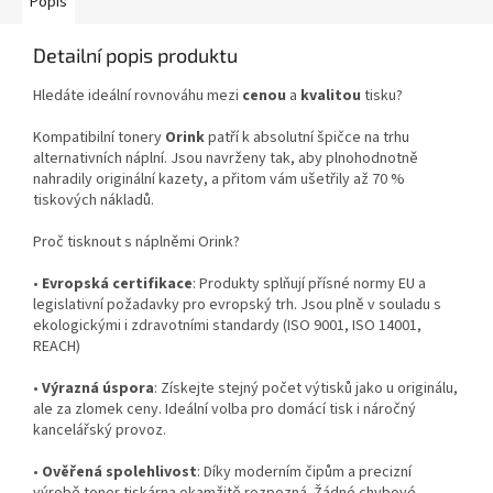
Popis
Detailní popis produktu
Hledáte ideální rovnováhu mezi
cenou
a
kvalitou
tisku?
Kompatibilní tonery
Orink
patří k absolutní špičce na trhu
alternativních náplní. Jsou navrženy tak, aby plnohodnotně
nahradily originální kazety, a přitom vám ušetřily až 70 %
tiskových nákladů.
Proč tisknout s náplněmi Orink?
•
Evropská certifikace
: Produkty splňují přísné normy EU a
legislativní požadavky pro evropský trh. Jsou plně v souladu s
ekologickými i zdravotními standardy (ISO 9001, ISO 14001,
REACH)
•
Výrazná úspora
: Získejte stejný počet výtisků jako u originálu,
ale za zlomek ceny. Ideální volba pro domácí tisk i náročný
kancelářský provoz.
•
Ověřená spolehlivost
: Díky moderním čipům a precizní