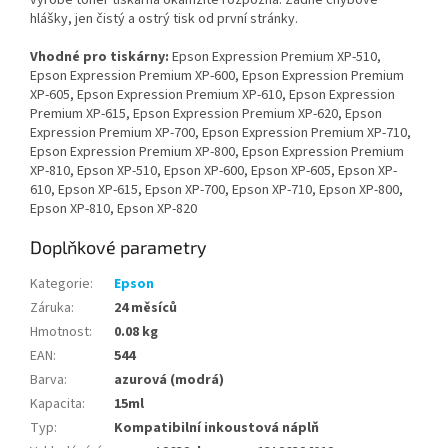
výrobě toner tiskárna okamžitě rozpozná. Žádné chybové
hlášky, jen čistý a ostrý tisk od první stránky.
Vhodné pro tiskárny:
Epson Expression Premium XP-510,
Epson Expression Premium XP-600, Epson Expression Premium
XP-605, Epson Expression Premium XP-610, Epson Expression
Premium XP-615, Epson Expression Premium XP-620, Epson
Expression Premium XP-700, Epson Expression Premium XP-710,
Epson Expression Premium XP-800, Epson Expression Premium
XP-810, Epson XP-510, Epson XP-600, Epson XP-605, Epson XP-
610, Epson XP-615, Epson XP-700, Epson XP-710, Epson XP-800,
Epson XP-810, Epson XP-820
Doplňkové parametry
Kategorie
:
Epson
Záruka
:
24 měsíců
Hmotnost
:
0.08 kg
EAN
:
544
Barva
:
azurová (modrá)
Kapacita
:
15ml
Typ
:
Kompatibilní inkoustová náplň