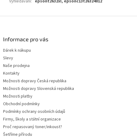
Vyhledávání
:
epsont2632xl, epsonc13t26324012
Z
á
p
a
Informace pro vás
t
Dárek k nákupu
í
Slevy
Naše prodejna
Kontakty
Možnosti dopravy Česká republika
Možnosti dopravy Slovenská republika
Možnosti platby
Obchodní podmínky
Podmínky ochrany osobních údajů
Firmy, školy a státní organizace
Proč repasovaný toner/inkoust?
Šetříme přírodu